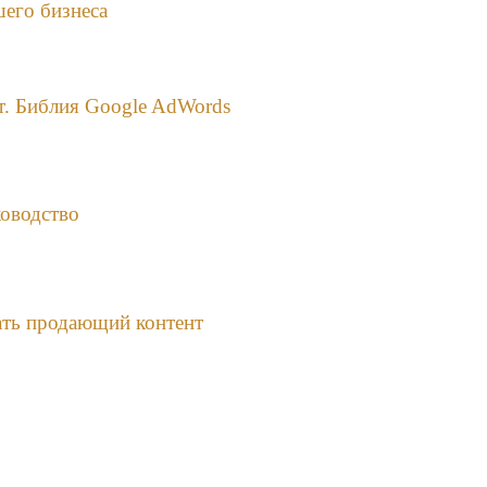
шего бизнеса
ет. Библия Google AdWords
оводство
вать продающий контент