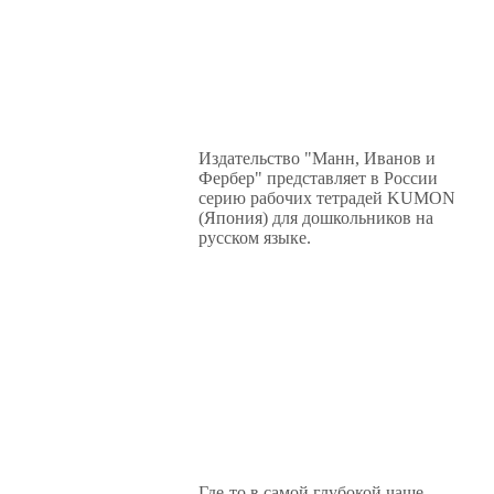
Издательство "Манн, Иванов и
Фербер" представляет в России
серию рабочих тетрадей KUMON
(Япония) для дошкольников на
русском языке.
Где-то в самой глубокой чаще