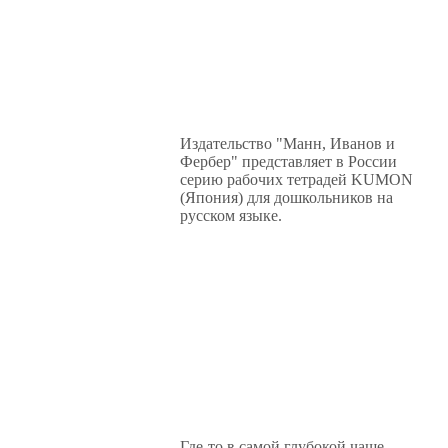
Издательство "Манн, Иванов и
Фербер" представляет в России
серию рабочих тетрадей KUMON
(Япония) для дошкольников на
русском языке.
Где-то в самой глубокой чаще