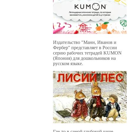
Издательство "Манн, Иванов и
Фербер" представляет в России
серию рабочих тетрадей KUMON
(Япония) для дошкольников на
русском языке.
Где-то в самой глубокой чаще