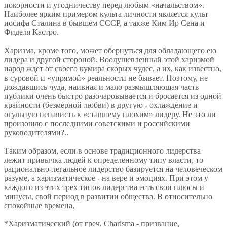
покорности и угодничеству перед любым «начальством».
Наиболее ярким примером культа личности является культ
иосифа Сталина в бывшем СССР, а также Ким Ир Сена и
Фиделя Кастро.
Харизма, кроме того, может обернуться для обладающего ею
лидера и другой стороной. Воодушевленный этой харизмой
народ ждет от своего кумира скорых чудес, а их, как известно,
в суровой и «упрямой» реальности не бывает. Поэтому, не
дождавшись чуда, наивная и мало размышляющая часть
публики очень быстро разочаровывается и бросается из одной
крайности (безмерной любви) в другую - охлаждение и
огульную ненависть к «ставшему плохим» лидеру. Не это ли
произошло с последними советскими и российскими
руководителями?..
Таким образом, если в основе традиционного лидерства
лежит привычка людей к определенному типу власти, то
рационально-легальное лидерство базируется на человеческом
разуме, а харизматическое - на вере и эмоциях. При этом у
каждого из этих трех типов лидерства есть свои плюсы и
минусы, свой период в развитии общества. В относительно
спокойные времена,
*Харизматический (от греч. Charisma - призвание,