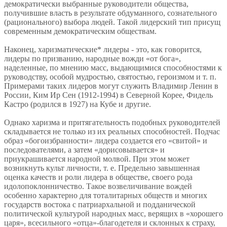
демократически выбранные руководители общества,
получившие власть в результате обдуманного, сознательного
(рационального) выбора людей. Такой лидерский тип присущ
современным демократическим обществам.
Наконец, харизматические* лидеры - это, как говорится,
лидеры по призванию, народные вожди «от бога»,
наделенные, по мнению масс, выдающимися способностями к
руководству, особой мудростью, святостью, героизмом и т. п.
Примерами таких лидеров могут служить Владимир Ленин в
России, Ким Ир Сен (1912-1994) в Северной Корее, Фидель
Кастро (родился в 1927) на Кубе и другие.
Однако харизма и притягательность подобных руководителей
складывается не только из их реальных способностей. Подчас
образ «богоизбранности» лидера создается его «свитой» и
последователями, а затем «дорисовывается» и
приукрашивается народной молвой. При этом может
возникнуть культ личности, т. е. Предельно завышенная
оценка качеств и роли лидера в обществе, своего рода
идолопоклонничество. Такое возвеличивание вождей
особенно характерно для тоталитарных обществ и многих
государств востока с патриархальной и подданической
политической культурой народных масс, верящих в «хорошего
царя», всесильного «отца»-благодетеля и склонных к страху,