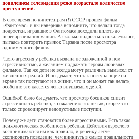
появлением телевидения резко возрастало количество
преступлений.
В свое время по кинотеатрам (!) СССР прошел фильм
«Фантомас» и вы наверняка вспомните, что делали тогда
подростки, игравшие в Фантомаса доходили вплоть до
переворачивания машин. А сколько подростков покалечилось,
пытаясь повторить прыжок Тарзана после просмотра
одноименного фильма.
Часто агрессия у ребенка вызвана не заложенной в нем
агрессивностью, а желанием подражать героям любимых
фильмов. Так же дети не всегда могут различить вымысел от
жизненных реалий. И он думает, что так поступающие на
экране так поступают и в жизни, что и он может так делать,
особенно это касается легко внушаемых детей.
Ошибкой было бы думать, что просмотр боевиков снизит
агрессивность ребенка, к сожалению это не так, скорее это
только спровоцирует недопустимые поступки.
Почему же дети становятся более агрессивными. Есть такая
психологическая особенность ребенка. Действия взрослого
воспринимаются им как правило, и ребенку легче
скопировать поведение, чем вникнуть в смысл правильности