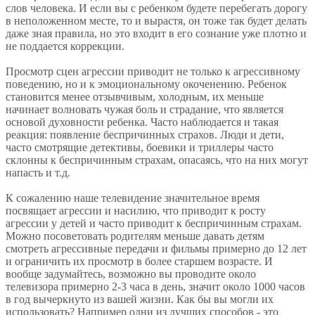
слов человека. И если вы с ребенком будете перебегать дорогу
в неположенном месте, то и вырастя, он тоже так будет делать
даже зная правила, но это входит в его сознание уже плотно и
не поддается коррекции.
Просмотр сцен агрессии приводит не только к агрессивному
поведению, но и к эмоциональному окоченению. Ребенок
становится менее отзывчивым, холодным, их меньше
начинает волновать чужая боль и страдание, что является
основой духовности ребенка. Часто наблюдается и такая
реакция: появление беспричинных страхов. Люди и дети,
часто смотрящие детективы, боевики и триллеры часто
склонны к беспричинным страхам, опасаясь, что на них могут
напасть и т.д.
К сожалению наше телевидение значительное время
посвящает агрессии и насилию, что приводит к росту
агрессии у детей и часто приводит к беспричинным страхам.
Можно посоветовать родителям меньше давать детям
смотреть агрессивные передачи и фильмы примерно до 12 лет
и ограничить их просмотр в более старшем возрасте. И
вообще задумайтесь, возможно вы проводите около
телевизора примерно 2-3 часа в день, значит около 1000 часов
в год вычеркнуто из вашей жизни. Как бы вы могли их
использовать? Например одни из лучших способов - это