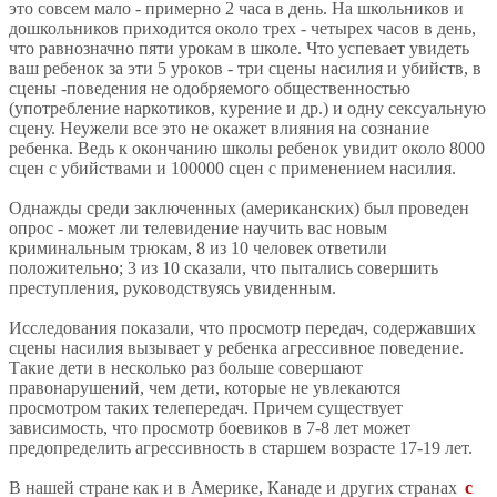
это совсем мало - примерно 2 часа в день. На школьников и
дошкольников приходится около трех - четырех часов в день,
что равнозначно пяти урокам в школе. Что успевает увидеть
ваш ребенок за эти 5 уроков - три сцены насилия и убийств, в
сцены -поведения не одобряемого общественностью
(употребление наркотиков, курение и др.) и одну сексуальную
сцену. Неужели все это не окажет влияния на сознание
ребенка. Ведь к окончанию школы ребенок увидит около 8000
сцен с убийствами и 100000 сцен с применением насилия.
Однажды среди заключенных (американских) был проведен
опрос - может ли телевидение научить вас новым
криминальным трюкам, 8 из 10 человек ответили
положительно; 3 из 10 сказали, что пытались совершить
преступления, руководствуясь увиденным.
Исследования показали, что просмотр передач, содержавших
сцены насилия вызывает у ребенка агрессивное поведение.
Такие дети в несколько раз больше совершают
правонарушений, чем дети, которые не увлекаются
просмотром таких телепередач. Причем существует
зависимость, что просмотр боевиков в 7-8 лет может
предопределить агрессивность в старшем возрасте 17-19 лет.
В нашей стране как и в Америке, Канаде и других странах
с