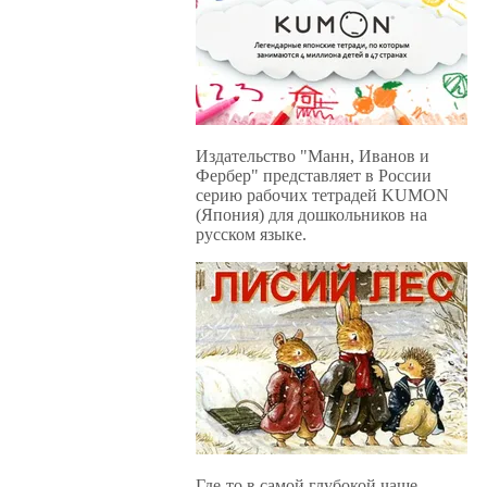
Издательство "Манн, Иванов и
Фербер" представляет в России
серию рабочих тетрадей KUMON
(Япония) для дошкольников на
русском языке.
Где-то в самой глубокой чаще