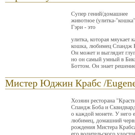
Супер гений/домашнее
животное (улитка-"кошка"
Гэри - это
улитка, которая мяукает к
кошка, любимец Спандж 
Он может и выглядит глу
но он самый умный в Би
Боттом. Он знает решени
Мистер Юджин Крабс /Eugene 
Хозяин ресторана "Красти
Спандж Боба и Сквидвард
о каждой монете. У него е
любимец, домашний черв
рождения Мистера Крабса
его водительского удост