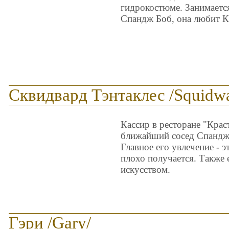
гидрокостюме. Занимаетс
Спандж Боб, она любит К
Сквидвард Тэнтаклес /Squidwa
Кассир в ресторане "Крас
ближайший сосед Спандж 
Главное его увлечение - э
плохо получается. Также 
искусством.
Гэри /Gary/