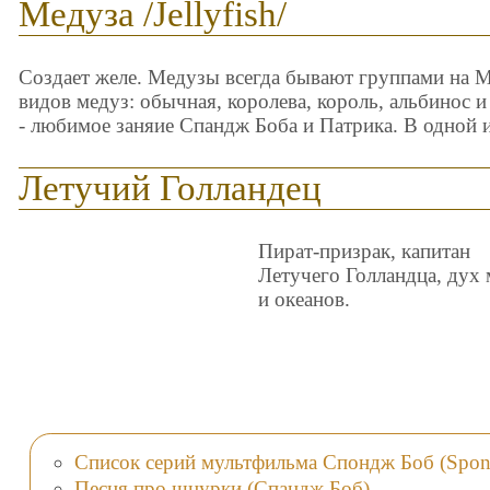
Медуза /Jellyfish/
Создает желе. Медузы всегда бывают группами на М
видов медуз: обычная, королева, король, альбинос и
- любимое заняие Спандж Боба и Патрика. В одной и
Летучий Голландец
Пират-призрак, капитан
Летучего Голландца, дух
и океанов.
Список серий мультфильма Спондж Боб (Spo
Песня про шнурки (Спандж Боб)