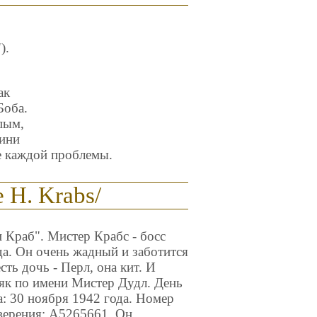
).
ак
Боба.
пым,
кини
е каждой проблемы.
H. Krabs/
 Краб". Мистер Крабс - босс
а. Он очень жадный и заботится
сть дочь - Перл, она кит. И
як по имени Мистер Дудл. День
: 30 ноября 1942 года. Номер
оверения: A5265661. Он