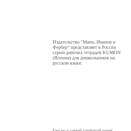
Издательство "Манн, Иванов и
Фербер" представляет в России
серию рабочих тетрадей KUMON
(Япония) для дошкольников на
русском языке.
Где-то в самой глубокой чаще