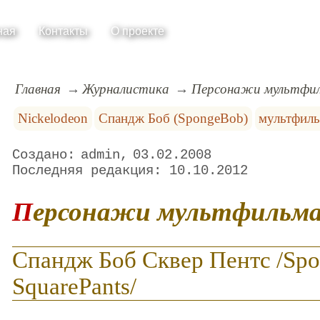
ная
Контакты
О проекте
Главная
Журналистика
Персонажи мультфи
Nickelodeon
Спандж Боб (SpongeBob)
мультфил
admin
03.02.2008
10.10.2012
Персонажи мультфильм
Спандж Боб Сквер Пентс /Sp
SquarePants/