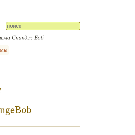
льма Спандж Боб
ьмы
а
ongeBob