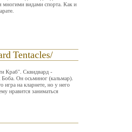
я многими видами спорта. Как и
арате.
rd Tentacles/
ти Краб". Сквидвард -
Боба. Он осьминог (кальмар).
то игра на кларнете, но у него
ему нравится заниматься