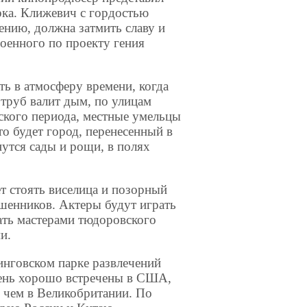
рка. Клижевич с гордостью
нению, должна затмить славу и
роенного по проекту гения
ь в атмосферу времени, когда
 труб валит дым, по улицам
нского периода, местные умельцы
о будет город, перенесенный в
утся сады и рощи, в полях
т стоять виселица и позорный
шенников. Актеры будут играть
ать мастерами тюдоровского
и.
инговском парке развлечений
чень хорошо встречены в США,
 чем в Великобритании. По