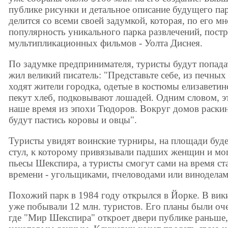
публике рисунки и детальное описание будущего па
делится со всеми своей задумкой, которая, по его м
популярность уникального парка развлечений, пост
мультипликационных фильмов - Уолта Диснея.
По задумке предпринимателя, туристы будут попадат
жил великий писатель: "Представьте себе, из печных
ходят жители городка, одетые в костюмы елизавети
пекут хлеб, подковывают лошадей. Одним словом, эт
наше время из эпохи Тюдоров. Вокруг домов раскин
будут пастись коровы и овцы".
Туристы увидят воинские турниры, на площади буде
стул, к которому привязывали падших женщин и мо
пьесы Шекспира, а туристы смогут сами на время ст
времени - угольщиками, пчеловодами или виноделам
Похожий парк в 1984 году открылся в Йорке. В вик
уже побывали 12 млн. туристов. Его планы были о
где "Мир Шекспира" откроет двери публике раньше,