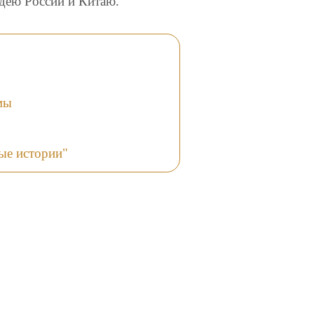
дею России и Китаю.
мы
ые истории"