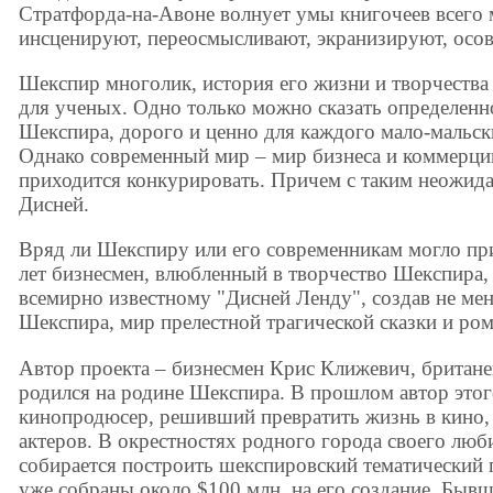
Стратфорда-на-Авоне волнует умы книгочеев всего 
инсценируют, переосмысливают, экранизируют, осо
Шекспир многолик, история его жизни и творчества
для ученых. Одно только можно сказать определенно
Шекспира, дорого и ценно для каждого мало-мальск
Однако современный мир – мир бизнеса и коммерци
приходится конкурировать. Причем с таким неожид
Дисней.
Вряд ли Шекспиру или его современникам могло прий
лет бизнесмен, влюбленный в творчество Шекспира,
всемирно известному "Дисней Ленду", создав не ме
Шекспира, мир прелестной трагической сказки и ро
Автор проекта – бизнесмен Крис Клижевич, британе
родился на родине Шекспира. В прошлом автор этог
кинопродюсер, решивший превратить жизнь в кино, а
актеров. В окрестностях родного города своего лю
собирается построить шекспировский тематический п
уже собраны около $100 млн. на его создание. Быв