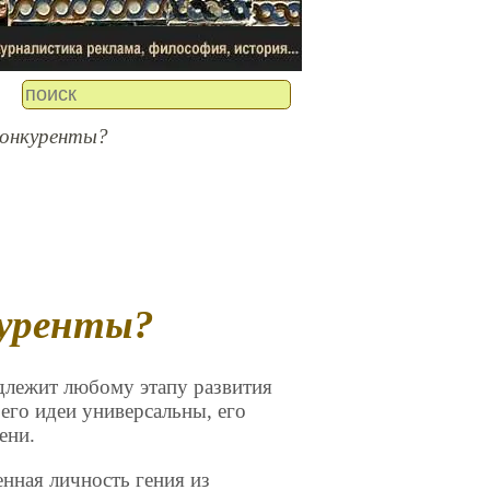
конкуренты?
куренты?
адлежит любому этапу развития
 его идеи универсальны, его
ени.
енная личность гения из