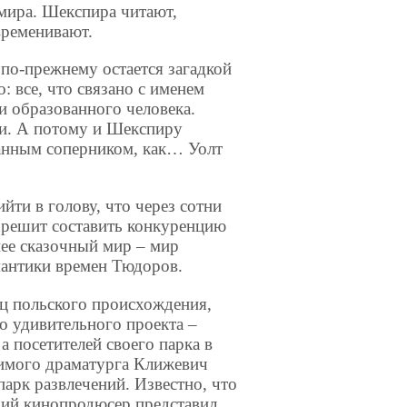
мира. Шекспира читают,
временивают.
 по-прежнему остается загадкой
: все, что связано с именем
и образованного человека.
и. А потому и Шекспиру
анным соперником, как… Уолт
ти в голову, что через сотни
 решит составить конкуренцию
нее сказочный мир – мир
мантики времен Тюдоров.
ц польского происхождения,
о удивительного проекта –
 посетителей своего парка в
бимого драматурга Клижевич
арк развлечений. Известно, что
ший кинопродюсер представил