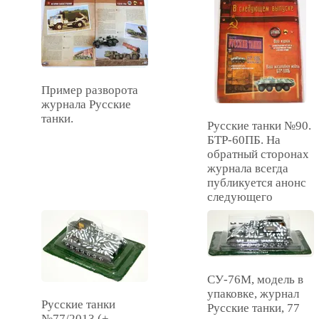
Пример разворота
журнала Русские
танки.
Русские танки №90.
БТР-60ПБ. На
обратный сторонах
журнала всегда
публикуется анонс
следующего
выпуска.
СУ-76М, модель в
упаковке, журнал
Русские танки
Русские танки, 77
№77/2013 (+