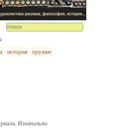
и
а
история
оружие
урнала. Изначально