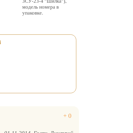
3СУ-23-4 "Шилка"),
модель номера в
упаковке.
4