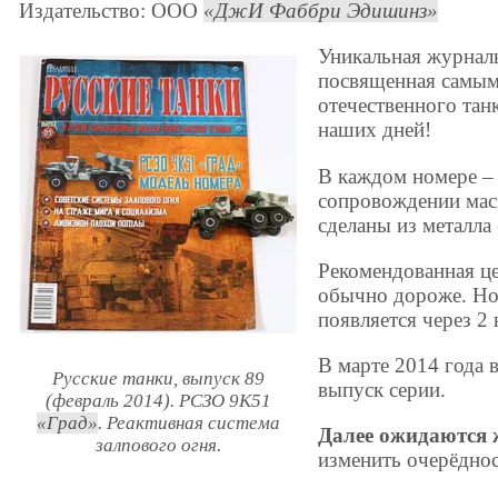
Издательство: ООО
ДжИ Фаббри Эдишинз
Уникальная журналь
посвященная самым
отечественного танк
наших дней!
В каждом номере –
сопровождении мас
сделаны из металла 
Рекомендованная це
обычно дороже. Но
появляется через 2
В марте 2014 года 
Русские танки, выпуск 89
выпуск серии.
(февраль 2014). РСЗО 9К51
Град
. Реактивная система
Далее ожидаются
залпового огня.
изменить очерёднос