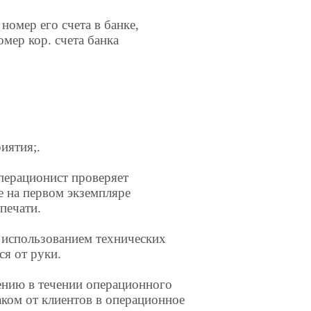
омер его счета в банке,
мер кор. счета банка
иятия;.
перационист проверяет
е на первом экземпляре
печати.
 использованием технических
ся от руки.
ению в течении операционного
баком от клиентов в операционное