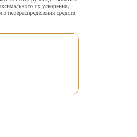
аксимального их ускорения,
го перераспределения средств
я