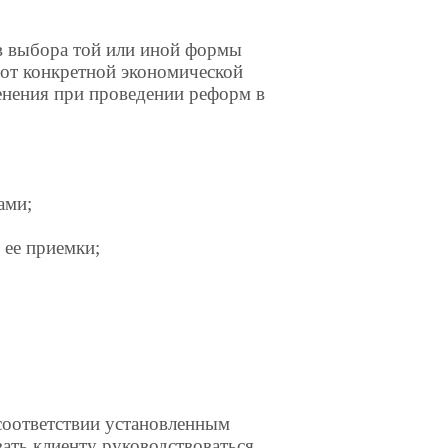
в выбора той или иной формы
 от конкретной экономической
менения при проведении реформ в
ами;
 ее приемки;
соответствии установленным
ать клиенту руководствоваться