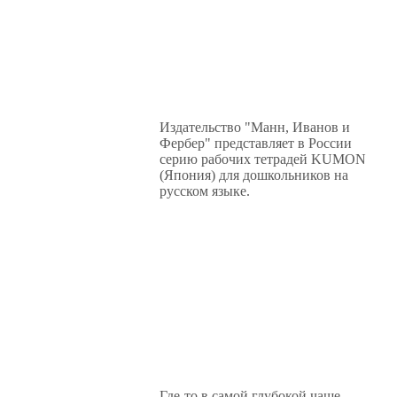
Издательство "Манн, Иванов и
Фербер" представляет в России
серию рабочих тетрадей KUMON
(Япония) для дошкольников на
русском языке.
Где-то в самой глубокой чаще