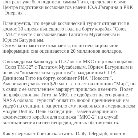
контракт уже был подписан самим Тито, представителями
Центра подготовки космонавтов имени Ю.А.Гагарина и РКК
"Энергия".
Планируется, что первый космический турист отправится в
космос 30 апреля нынешнего года на борту корабля "Союз
ТМ32" вместе с космонавтами Талгатом Мусабаевым и
Юрием Батуриным.
Сумма контракта не оглашается, но по неофициальной
информации она оценивается в 20 миллионов долларов.
С космодрома Байконур в 11:37 мск к МКС стартовал корабль
"Союз ТМ-32" с Талгатом Мусабаевым, Юрием Батуриным и
первым "космическим туристом" гражданином США
Деннисом Тито на борту, сообщает РИА "Новости".
Американец заплатил $20 млн. за полет на станцию "Мир", но
в связи с ее затоплением маршрут пришлось изменить. Полет
непрофессионала Тито на МКС не одобряют на его родине.
NASA обязало "туриста" оплатить любой причиненный им
ущерб на станции и запретило ему появляться в американском
модуле Destiny. Цель экспедиции - замена аварийного
космического корабля для экипажа "МКС-2" на случай
возникновения на ней непредвиденных обстоятельств.
Как утверждает британская газета Daily Telegraph, полет в