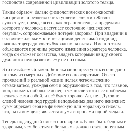
господства современной цивилизации золотого тельца.
Таким образом, баланс физиологических возможностей
восприятия и реального поступления энергии Жизни
существует, прежде всего, как ограничитель, за пределами
которого у человека наступает состояние «денежного
безумия», сопровождаемое потерей здоровья. При впадении в
состояние одержимости негациями денег такой индивид
начинает деградировать буквально на глазах. Именно этим
объясняются причины резкого изменения характера человека,
когда он стяжает богатства, владеть которыми ввиду своего
духовного недоразвития ему не по силам.
Это незыблемый закон. Безнаказанно преступать его не дано
никому из смертных. Действие его неотвратимо. От его
проявлений в реальной жизни нельзя легкомысленно
отмахиваться, убеждая себя и окружающих в том, что главное,
мол, поиметь побольше денег, а уж после этого все проблемы
решатся сами собой, и всё будет хорошо. Ан, нет. Духовно
слепой человек под грудой неподъёмных для него денежных
сумм обрекает себя на физическую или моральную гибель,
что, на самом деле, является двумя сторонами одной медали.
Теперь подспудный смысл поговорки «Лучше быть бедным и
здоровым, чем богатым и больным» должен стать понятным