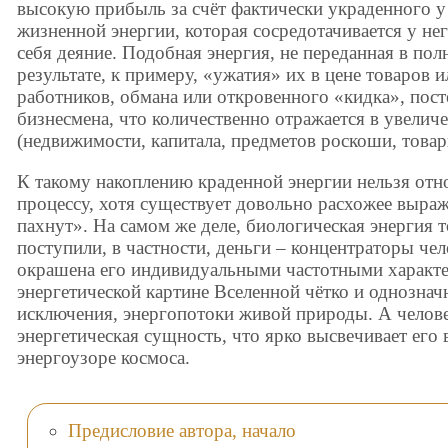
высокую прибыль за счёт фактически украденного у 
жизненной энергии, которая сосредотачивается у не
себя деяние. Подобная энергия, не переданная в пол
результате, к примеру, «ужатия» их в цене товаров и
работников, обмана или откровенного «кидка», пост
бизнесмена, что количественно отражается в увеличе
(недвижимости, капитала, предметов роскоши, товар
К такому накоплению краденной энергии нельзя отн
процессу, хотя существует довольно расхожее выраж
пахнут». На самом же деле, биологическая энергия т
поступили, в частности, деньги – концентраторы че
окрашена его индивидуальными частотными характе
энергетической картине Вселенной чётко и однозначн
исключения, энергопотоки живой природы. А челов
энергетическая сущность, что ярко высвечивает его
энергоузоре космоса.
Предисловие автора, начало