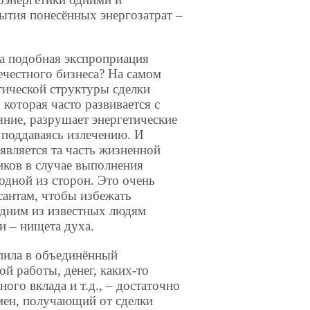
ытия понесённых энергозатрат –
а подобная экспроприация
ечестного бизнеса? На самом
тической структуры сделки
 которая часто развивается с
яние, разрушает энергетические
 поддаваясь излечению. И
является та часть жизненной
ников в случае выполнения
одной из сторон. Это очень
сантам, чтобы избежать
 одним из известных людям
и – нищета духа.
упила в объединённый
й работы, денег, каких-то
ого вклада и т.д., – достаточно
смен, получающий от сделки