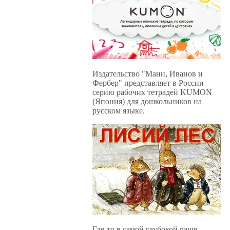
Издательство "Манн, Иванов и
Фербер" представляет в России
серию рабочих тетрадей KUMON
(Япония) для дошкольников на
русском языке.
Где-то в самой глубокой чаще