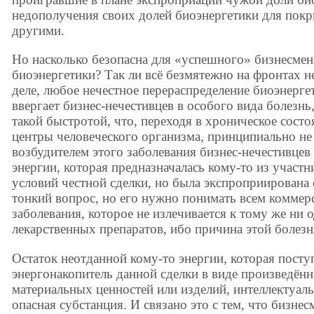
недополучения своих долей биоэнергетики для покр
другими.
Но насколько безопасна для «успешного» бизнесмен
биоэнергетики? Так ли всё безмятежно на фронтах н
деле, любое нечестное перераспределение биоэнерге
ввергает бизнес-нечестивцев в особого вида болезнь,
такой быстротой, что, переходя в хроническое состо
центры человеческого организма, принципиально не
возбудителем этого заболевания бизнес-нечестивцев 
энергии, которая предназначалась кому-то из участ
условий честной сделки, но была экспроприирована 
тонкий вопрос, но его нужно понимать всем коммер
заболевания, которое не излечивается к тому же ни
лекарственных препаратов, ибо причина этой болезн
Остаток неотданной кому-то энергии, которая пост
энергонакопитель данной сделки в виде произведённо
материальных ценностей или изделий, интеллектуальн
опасная субстанция. И связано это с тем, что бизне