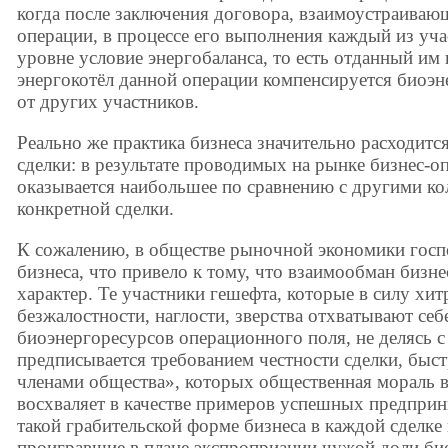
когда после заключения договора, взаимоустраиваю
операции, в процессе его выполнения каждый из уча
уровне условие энергобаланса, то есть отданный им
энергокотёл данной операции компенсируется биоэ
от других участников.
Реально же практика бизнеса значительно расходитс
сделки: в результате проводимых на рынке бизнес-о
оказывается наибольшее по сравнению с другими ко
конкретной сделки.
К сожалению, в обществе рыночной экономики госп
бизнеса, что привело к тому, что взаимообман биз
характер. Те участники гешефта, которые в силу хит
безжалостности, наглости, зверства отхватывают се
биоэнергоресурсов операционного поля, не делясь с
предписывается требованием честности сделки, быс
членами общества», которых общественная мораль в
восхваляет в качестве примеров успешных предприн
такой грабительской форме бизнеса в каждой сделке
проигравшие в плане экспроприации чужой доли би