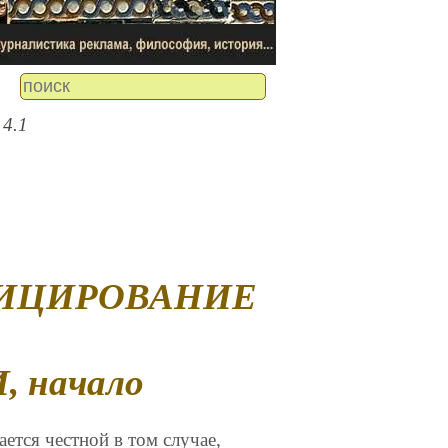
 4.1
 начало
ется честной в том случае,