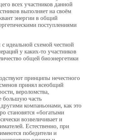
щего всех участников данной
стников выполняет на своём
 квант энергии в общий
нергетическими поступлениями
я с идеальной схемой честной
пераций у каких-то участников
личество общей биоэнергетики
одствуют принципы нечестного
несменов принял всеобщий
рости, вероломства,
бе большую часть
 другими компаньонами, как это
тро становятся «богатыми
сячески возвеличивает и
имателей. Естественно, при
 имеются победители и
оэнергетики одними и