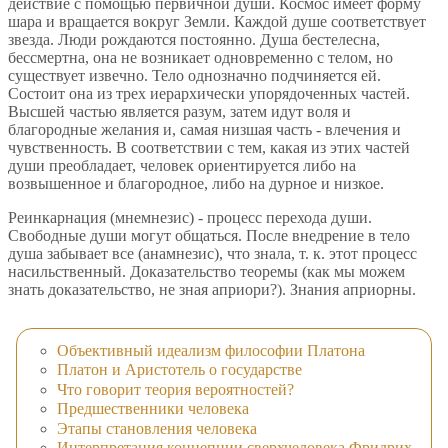
действие с помощью первичной души. Космос имеет форму
шара и вращается вокруг Земли. Каждой душе соответствует
звезда. Люди рождаются постоянно. Душа бестелесна,
бессмертна, она не возникает одновременно с телом, но
существует извечно. Тело однозначно подчиняется ей.
Состоит она из трех иерархически упорядоченных частей.
Высшей частью является разум, затем идут воля и
благородные желания и, самая низшая часть - влечения и
чувственность. В соответствии с тем, какая из этих частей
души преобладает, человек ориентируется либо на
возвышенное и благородное, либо на дурное и низкое.
Реинкарнация (мнемнезис) - процесс перехода души.
Свободные души могут общаться. После внедрение в тело
душа забывает все (анамнезис), что знала, т. к. этот процесс
насильственный. Доказательство теоремы (как мы можем
знать доказательство, не зная априори?). Знания априорны.
Объективный идеализм философии Платона
Платон и Аристотель о государстве
Что говорит теория вероятностей?
Предшественники человека
Этапы становления человека
Интерпретация концепции сверхчеловека Фридрих