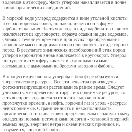
водоемов в атмосферу. Часть углерода накапливается в почве
в виде органических соединений.
В морской воде углерод содержится в виде угольной кислоты
и ее растворимых солей, но накапливается он в форме
карбоната кальция. Часть углерода в виде карбонатов надолго
исключается из круговорота, образуя осадки на дне водоемов.
Однако с течением времени в процессах горообразования
осадочные массы поднимаются на поверхность в виде горных
пород. В результате химических преобразований этих пород
углерод карбонатов вновь вовлекается в круговорот. Углерод
поступает в атмосферу также с выхлопными газами
автомашин, с дымовыми выбросами заводов и фабрик.
В процессе круговорота углерода в биосфере образуются
энергетические ресурсы. Все эти вещества произведены
фотосинтезирующими растениями за разное время. Следует
учитывать, что древесина и торф - восполнимые ресурсы, то
есть воспроизводящиеся за относительно короткие
промежутки времени, а нефть, горючий газ и уголь - ресурсы
невосполнимые. Ограниченность и невосполнимость
органического топлива ставят пред человеком сложную задачу
овладения новыми источниками энергии - тепловой энергией
земных недр, энергией ветра и океанических приливов и,
разумеется, энергией Солнца.