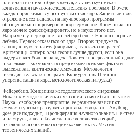
или иная гипотеза отбрасывается, а существует некая
конкуренция научно-исследовательских программ. В русле
каждой программы существует жесткое ядро. Защитный пояс -
отражение всех нападок на научное ядро программы,
обращение контрпримеров в подтверждение. Конечно же это
ядро можно фальсифицировать, но в науке этого нет.
Например: утверждение: все лебеди белые. Нашлись черные
лебеди. Первое: отказаться от ядра. Второе: придумать
защищающую гипотезу (например, их кто-то покрасил).
Критерий (Поппер): одна теория лучше другой, если она
выдерживает больше нападок. Локатос: прогрессивный сдвиг
программы - возможность предсказывать новые факты и
выдерживать критические замечания. Методология
исследовательских программ. Конкуренция. Принцип
упорства (защита ядра, методологическая нагрузка).
Фейерабенд. Концепция методологического анархизма.
Никаких методологических указаний в науке быть не может.
Наука - свободное предприятие, ее развитие зависит от
смелости ученых разрушать принятые стандарты. Anything
goes (все подходит). Пролиферация научного знания. Не стена
и не струна, а веер. Бесчисленное количество теорий,
пытающихся обосновать одинаковые факты. Массив
теоретических знаний.