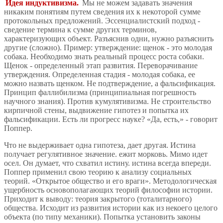
Идея индуктивизма.
Мы не можем задавать значения
никаким понятиям путем сведения их к некоторой сумме
протокольных предложений. Эссенциалистский подход -
сведение термина к сумме других терминов,
характеризующих объект. Разъяснив одни, нужно разъяснить
другие (сложно). Пример: утверждение: щенок - это молодая
собака. Необходимо знать реальный процесс роста собаки.
Щенок - определенный этап развития. Переворачивание
утверждения. Определенная стадия - молодая собака, ее
можно назвать щенком. Не подтверждение, а фальсификация.
Принцип фаллибилизма (принципиальная погрешность
научного знания). Против кумулятивизма. Не строительство
кирпичной стены, выдвижение гипотез и попытка их
фальсификации. Есть ли прогресс науке? «Да, есть,» - говорит
Поппер.
Что не выдерживает одна гипотеза, дает другая. Истина
получает регулятивное значение. ежит морковь. Мимо идет
осел. Он думает, что схватил истину. истина всегда впереди.
Поппер применил свою теорию к анализу социальных
теорий. «Открытое общество и его враги». Методологическая
ущербность основополагающих теорий философии истории.
Приходит к выводу: теория закрытого (тоталитарного)
общества. Исходит из развития истории как из некоего целого
объекта (по типу механики). Попытка установить законы