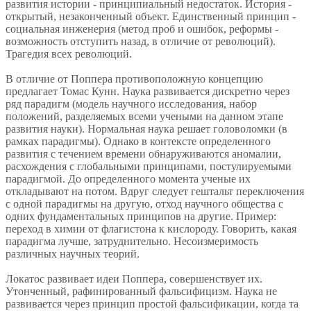
развития истории - принципиальный недостаток. История -
открытый, незаконченный объект. Единственный принцип -
социальная инженерия (метод проб и ошибок, реформы -
возможность отступить назад, в отличие от революций).
Трагедия всех революций.
В отличие от Поппера противоположную концепцию
предлагает Томас Кунн. Наука развивается дискретно через
ряд парадигм (модель научного исследования, набор
положений, разделяемых всеми учеными на данном этапе
развития науки). Нормальная наука решает головоломки (в
рамках парадигмы). Однако в контексте определенного
развития с течением времени обнаруживаются аномалии,
расхождения с глобальными принципами, постулируемыми
парадигмой. До определенного момента ученые их
откладывают на потом. Вдруг следует гештальт переключения
с одной парадигмы на другую, отход научного общества с
одних фундаментальных принципов на другие. Пример:
переход в химии от флагистона к кислороду. Говорить, какая
парадигма лучше, затруднительно. Несоизмеримость
различных научных теорий.
Локатос развивает идеи Поппера, совершенствует их.
Утонченный, рафинированный фальсифицизм. Наука не
развивается через принцип простой фальсификации, когда та