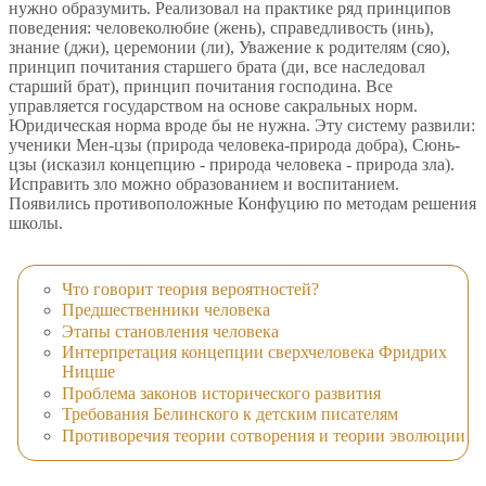
нужно образумить. Реализовал на практике ряд принципов
поведения: человеколюбие (жень), справедливость (инь),
знание (джи), церемонии (ли), Уважение к родителям (сяо),
принцип почитания старшего брата (ди, все наследовал
старший брат), принцип почитания господина. Все
управляется государством на основе сакральных норм.
Юpидическая норма вроде бы не нужна. Эту систему развили:
ученики Мен-цзы (природа человека-пpиpода добра), Сюнь-
цзы (исказил концепцию - природа человека - природа зла).
Испpавить зло можно образованием и воспитанием.
Появились противоположные Конфуцию по методам решения
школы.
Что говорит теория вероятностей?
Предшественники человека
Этапы становления человека
Интерпретация концепции сверхчеловека Фридрих
Ницше
Проблема законов исторического развития
Требования Белинского к детским писателям
Противоречия теории сотворения и теории эволюции