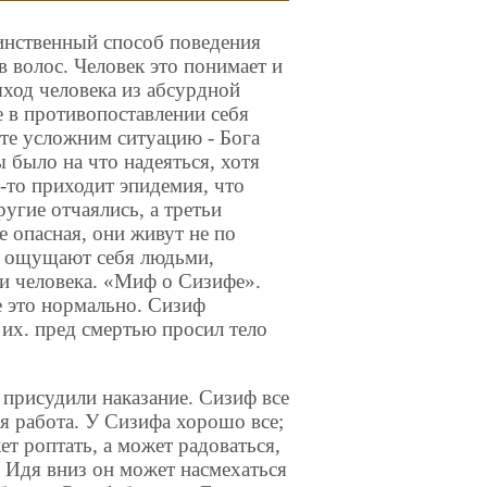
нственный способ поведения
в волос. Человек это понимает и
выход человека из абсурдной
е в противопоставлении себя
те усложним ситуацию - Бога
ы было на что надеяться, хотя
а-то приходит эпидемия, что
угие отчаялись, а третьи
е опасная, они живут не по
и ощущают себя людьми,
ти человека. «Миф о Сизифе».
е это нормально. Сизиф
их. пред смертью просил тело
 присудили наказание. Сизиф все
ая работа. У Сизифа хоpошо все;
жет роптать, а может радоваться,
. Идя вниз он может насмехаться