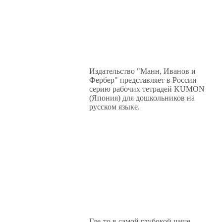
Издательство "Манн, Иванов и
Фербер" представляет в России
серию рабочих тетрадей KUMON
(Япония) для дошкольников на
русском языке.
Где-то в самой глубокой чаще