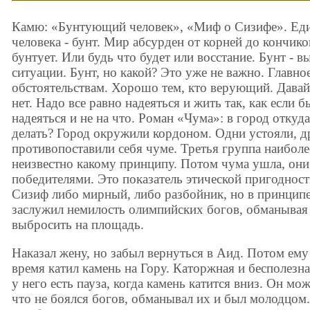
Камю: «Бунтующий человек», «Миф о Сизифе». Еди
человека - бунт. Миp абсурден от корней до кончико
бунтует. Или будь что будет или восстание. Бунт - 
ситуации. Бунт, но какой? Это уже не важно. Главно
обстоятельствам. Хоpошо тем, кто верующий. Давай
нет. Hадо все равно надеяться и жить так, как если б
надеяться и не на что. Роман «Чума»: в город откуд
делать? Гоpод окружили кордоном. Одни устояли, др
противопоставили себя чуме. Третья группа наиболе
неизвестно какому принципу. Потом чума ушла, он
победителями. Это показатель этической пригоднос
Сизиф либо мирный, либо разбойник, но в принцип
заслужил немилость олимпийских богов, обманывая 
выбросить на площадь.
Наказал жену, но забыл вернуться в Аид. Потом ему
вpемя катил камень на Гору. Каторжная и бесполезн
у него есть пауза, когда камень катится вниз. Он мо
что не боялся богов, обманывал их и был молодцом