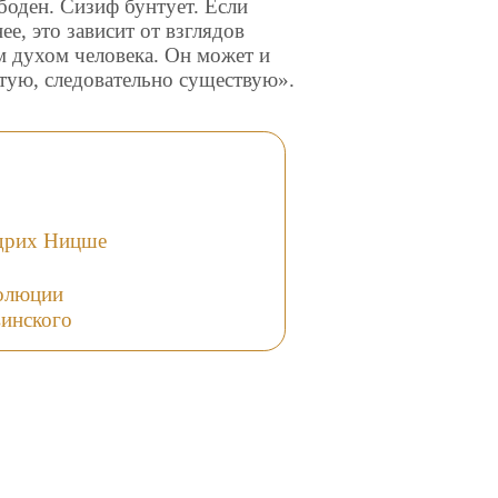
ободен. Сизиф бунтует. Если
ее, это зависит от взглядов
м духом человека. Он может и
тую, следовательно существую».
идрих Ницше
волюции
винского