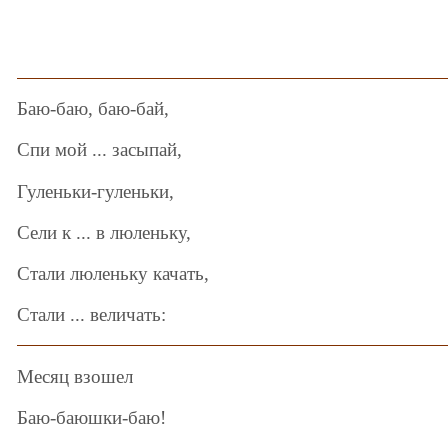
Баю-баю, баю-бай,
Спи мой ... засыпай,
Гуленьки-гуленьки,
Сели к ... в люленьку,
Стали люленьку качать,
Стали ... величать:
Месяц взошел
Баю-баюшки-баю!