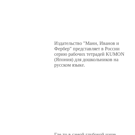
Издательство "Манн, Иванов и
Фербер" представляет в России
серию рабочих тетрадей KUMON
(Япония) для дошкольников на
русском языке.
Где-то в самой глубокой чаще