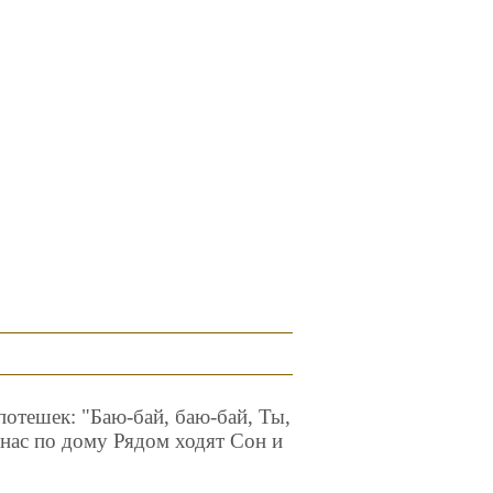
потешек: "Баю-бай, баю-бай, Ты,
у нас по дому Рядом ходят Сон и