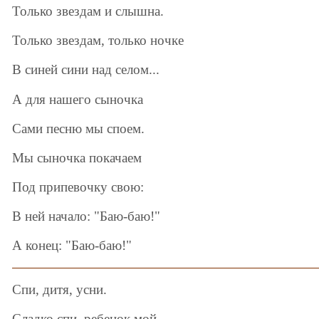
Только звездам и слышна.
Только звездам, только ночке
В синей сини над селом...
А для нашего сыночка
Сами песню мы споем.
Мы сыночка покачаем
Под припевочку свою:
В ней начало: "Баю-баю!"
А конец: "Баю-баю!"
Спи, дитя, усни.
Сладко спи, ребенок мой,