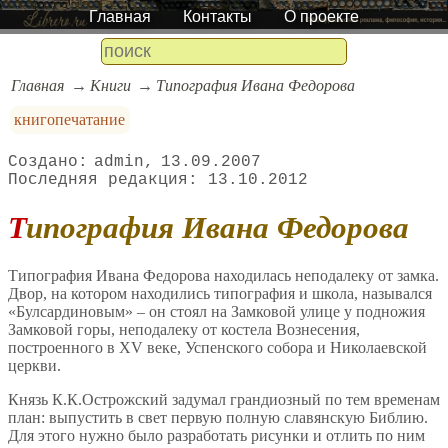
Главная
Контакты
О проекте
Главная
Книги
Типография Ивана Федорова
книгопечатание
admin
13.09.2007
13.10.2012
Типография Ивана Федорова
Типография Ивана Федорова находилась неподалеку от замка.
Двор, на котором находились типография и школа, назывался
«Булсардиновым» – он стоял на Замковой улице у подножия
Замковой горы, неподалеку от костела Вознесения,
построенного в XV веке, Успенского собора и Николаевской
церкви.
Князь К.К.Острожский задумал грандиозный по тем временам
план: выпустить в свет первую полную славянскую Библию.
Для этого нужно было разработать рисунки и отлить по ним