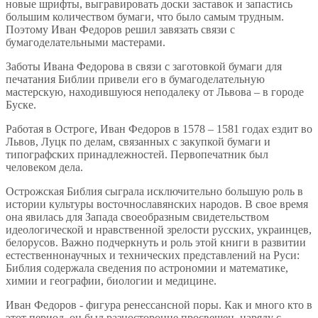
новые шрифты, выгравировать доски заставок и запастись
большим количеством бумаги, что было самым трудным.
Поэтому Иван Федоров решил завязать связи с
бумагоделательными мастерами.
Заботы Ивана Федорова в связи с заготовкой бумаги для
печатания Библии привели его в бумагоделательную
мастерскую, находившуюся неподалеку от Львова – в городе
Буске.
Работая в Остроге, Иван Федоров в 1578 – 1581 годах ездит во
Львов, Луцк по делам, связанных с закупкой бумаги и
типографских принадлежностей. Первопечатник был
человеком дела.
Острожская Библия сыграла исключительно большую роль в
истории культуры восточнославянских народов. В свое время
она явилась для Запада своеобразным свидетельством
идеологической и нравственной зрелости русских, украинцев,
белорусов. Важно подчеркнуть и роль этой книги в развитии
естественнонаучных и технических представлений на Руси:
Библия содержала сведения по астрономии и математике,
химии и географии, биологии и медицине.
Иван Федоров - фигура ренессансной поры. Как и много кто в
этот период, он был разносторонне просвещен, наряду с