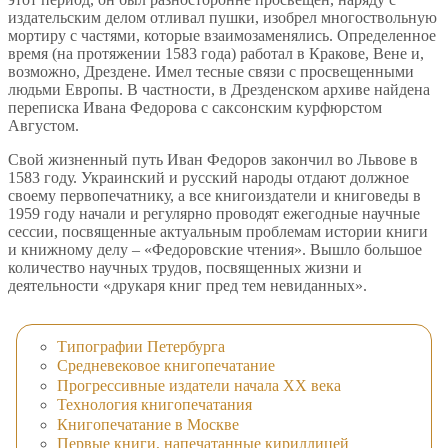
издательским делом отливал пушки, изобрел многоствольную
мортиру с частями, которые взаимозаменялись. Определенное
время (на протяжении 1583 года) работал в Кракове, Вене и,
возможно, Дрездене. Имел тесные связи с просвещенными
людьми Европы. В частности, в Дрезденском архиве найдена
переписка Ивана Федорова с саксонским курфюрстом
Августом.
Свой жизненный путь Иван Федоров закончил во Львове в
1583 году. Украинский и русский народы отдают должное
своему первопечатнику, а все книгоиздатели и книговеды в
1959 году начали и регулярно проводят ежегодные научные
сессии, посвященные актуальным проблемам истории книги
и книжному делу – «Федоровские чтения». Вышло большое
количество научных трудов, посвященных жизни и
деятельности «друкаря книг пред тем невиданных».
Типографии Петербурга
Средневековое книгопечатание
Прогрессивные издатели начала XX века
Технология книгопечатания
Книгопечатание в Москве
Первые книги, напечатанные кириллицей