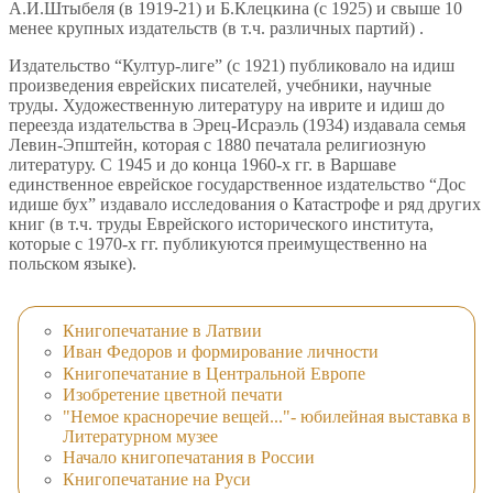
А.И.Штыбеля (в 1919-21) и Б.Клецкина (с 1925) и свыше 10
менее крупных издательств (в т.ч. различных партий) .
Издательство “Култур-лиге” (с 1921) публиковало на идиш
произведения еврейских писателей, учебники, научные
труды. Художественную литературу на иврите и идиш до
переезда издательства в Эрец-Исраэль (1934) издавала семья
Левин-Эпштейн, которая с 1880 печатала религиозную
литературу. С 1945 и до конца 1960-х гг. в Варшаве
единственное еврейское государственное издательство “Дос
идише бух” издавало исследования о Катастрофе и ряд других
книг (в т.ч. труды Еврейского исторического института,
которые с 1970-х гг. публикуются преимущественно на
польском языке).
Книгопечатание в Латвии
Иван Федоров и формирование личности
Книгопечатание в Центральной Европе
Изобретение цветной печати
"Немое красноречие вещей..."- юбилейная выставка в
Литературном музее
Начало книгопечатания в России
Книгопечатание на Руси