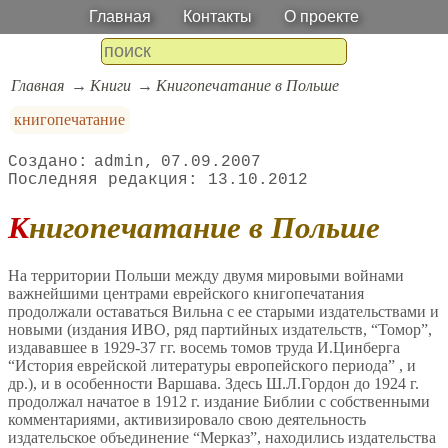
Главная
Контакты
О проекте
Главная
Книги
Книгопечатание в Польше
книгопечатание
admin
07.09.2007
13.10.2012
Книгопечатание в Польше
На территории Польши между двумя мировыми войнами
важнейшими центрами еврейского книгопечатания
продолжали оставаться Вильна с ее старыми издательствами и
новыми (издания ИВО, ряд партийных издательств, “Томор”,
издававшее в 1929-37 гг. восемь томов труда И.Цинберга
“История еврейской литературы европейского периода” , и
др.), и в особенности Варшава. Здесь Ш.Л.Гордон до 1924 г.
продолжал начатое в 1912 г. издание Библии с собственными
комментариями, активизировало свою деятельность
издательское объединение “Мерказ”, находились издательства