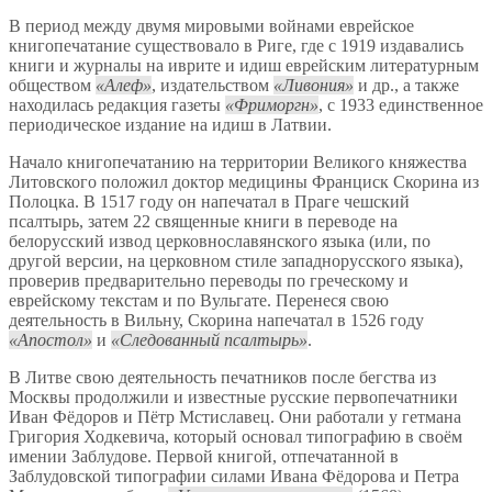
В период между двумя мировыми войнами еврейское
книгопечатание существовало в Риге, где с 1919 издавались
книги и журналы на иврите и идиш еврейским литературным
обществом
Алеф
, издательством
Ливония
и др., а также
находилась редакция газеты
Фриморгн
, с 1933 единственное
периодическое издание на идиш в Латвии.
Начало книгопечатанию на территории Великого княжества
Литовского положил доктор медицины Франциск Скорина из
Полоцка. В 1517 году он напечатал в Праге чешский
псалтырь, затем 22 священные книги в переводе на
белорусский извод церковнославянского языка (или, по
другой версии, на церковном стиле западнорусского языка),
проверив предварительно переводы по греческому и
еврейскому текстам и по Вульгате. Перенеся свою
деятельность в Вильну, Скорина напечатал в 1526 году
Апостол
и
Следованный псалтырь
.
В Литве свою деятельность печатников после бегства из
Москвы продолжили и известные русские первопечатники
Иван Фёдоров и Пётр Мстиславец. Они работали у гетмана
Григория Ходкевича, который основал типографию в своём
имении Заблудове. Первой книгой, отпечатанной в
Заблудовской типографии силами Ивана Фёдорова и Петра