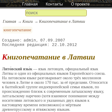
Главная
Контакты
О проекте
Главная
Книги
Книгопечатание в Латвии
книгопечатание
admin
07.09.2007
22.10.2012
Книгопечатание в Латвии
Лито́вский язы́к
— язык литовцев, официальный язык
Литвы и один из официальных языков Европейского союза.
На литовском языке разговаривает около трёх миллионов
человек в Литве и около 170 тыс. за её пределами. Относится
к балтийской группе индоевропейской семьи языков, по
происхождению близок к современным латышскому языку,
латгальскому наречию (хотя взаимное понимание между
носителями литовского и указанных двух языков к
настоящему времени невозможно) и мёртвым
древнепрусскому и ятвяжскому языкам.