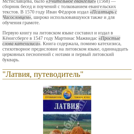
Мстиславцева, было
Учительное евангелие
(1568) —
сборник бесед и поучений с толкованием евангельских
текстов. В 1570 году Иван Фёдоров издал
Псалтырь с
Часословцем
, широко использовавшуюся также и для
обучения грамоте.
Первую книгу на литовском языке составил и издал в
Кёнигсберге в 1547 году Мартинас Мажвидас
Простые
слова катехизиса
. Книга содержала, помимо катехизиса,
стихотворное предисловие на литовском языке, одиннадцать
церковных песнопений с нотами и первый литовский
букварь.
"Латвия, путеводитель"