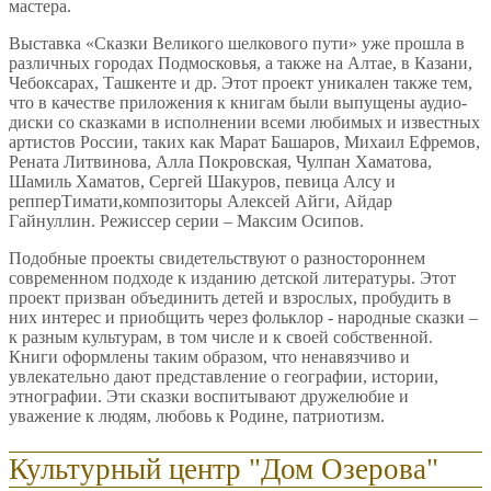
мастера.
Выставка «Сказки Великого шелкового пути» уже прошла в
различных городах Подмосковья, а также на Алтае, в Казани,
Чебоксарах, Ташкенте и др. Этот проект уникален также тем,
что в качестве приложения к книгам были выпущены аудио-
диски со сказками в исполнении всеми любимых и известных
артистов России, таких как Марат Башаров, Михаил Ефремов,
Рената Литвинова, Алла Покровская, Чулпан Хаматова,
Шамиль Хаматов, Сергей Шакуров, певица Алсу и
репперТимати,композиторы Алексей Айги, Айдар
Гайнуллин. Режиссер серии – Максим Осипов.
Подобные проекты свидетельствуют о разностороннем
современном подходе к изданию детской литературы. Этот
проект призван объединить детей и взрослых, пробудить в
них интерес и приобщить через фольклор - народные сказки –
к разным культурам, в том числе и к своей собственной.
Книги оформлены таким образом, что ненавязчиво и
увлекательно дают представление о географии, истории,
этнографии. Эти сказки воспитывают дружелюбие и
уважение к людям, любовь к Родине, патриотизм.
Культурный центр "Дом Озерова"