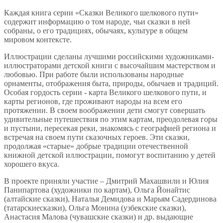
Каждая книга серии «Сказки Великого шелкового пути»
содержит информацию о том народе, чьи сказки в ней
собраны, о его традициях, обычаях, культуре в общем
мировом контексте.
Иллюстрации сделаны лучшими российскими художниками-
иллюстраторами детской книги с высочайшим мастерством и
любовью. При работе были использованы народные
орнаменты, отображения быта, природы, обычаев и традиций.
Особая гордость серии - карта Великого шелкового пути, и
карты регионов, где проживают народы на всем его
протяжении. В своем воображении дети смогут совершать
удивительные путешествия по этим картам, преодолевая горы
и пустыни, пересекая реки, знакомясь с географией региона и
встречая на своем пути сказочных героев. Эти сказки,
продолжая «старые» добрые традиции отечественной
книжной детской иллюстрации, помогут воспитанию у детей
хорошего вкуса.
В проекте приняли участие – Дмитрий Махашвили и Юлия
Панипартова (художники по картам), Ольга Йонайтис
(алтайские сказки), Наталья Демидова и Марьям Садердинова
(татарскиесказки), Ольга Монина (узбекские сказки),
Анастасия Малова (чувашские сказки) и др. выдающие