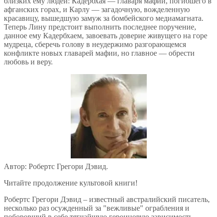
близких ему людей: Кадербхая — главаря мафии, погибшего в
афганских горах, и Карлу — загадочную, вожделенную
красавицу, вышедшую замуж за бомбейского медиамагната.
Теперь Лину предстоит выполнить последнее поручение,
данное ему Кадербхаем, завоевать доверие живущего на горе
мудреца, сберечь голову в неудержимо разгорающемся
конфликте новых главарей мафии, но главное — обрести
любовь и веру.
Автор: Робертс Грегори Дэвид.
Читайте продолжение культовой книги!
Робертс Грегори Дэвид – известный австралийский писатель,
несколько раз осужденный за "вежливые" ограбления и
поборовший в себе тягчайшую героиновую зависимость,