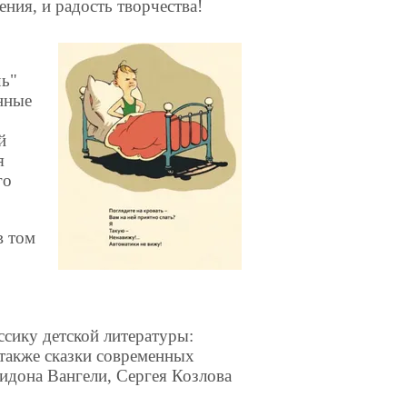
ния, и радость творчества!
чь"
нные
й
я
го
в том
ссику детской литературы:
 также сказки современных
идона Вангели, Сергея Козлова