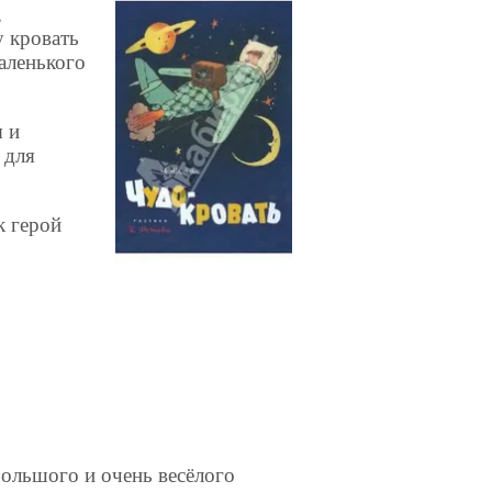
,
у кровать
маленького
ы и
 для
к герой
большого и очень весёлого