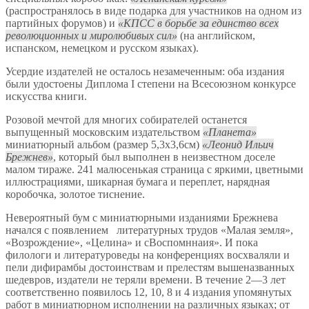
(распространялось в виде подарка для участников на одном из
партийных форумов) и
КПСС в борьбе за единство всех
революционных и миролюбивых сил
(на английском,
испанском, немецком и русском языках).
Усердие издателей не осталось незамеченным: оба издания
были удостоены Диплома I степени на Всесоюзном конкурсе
искусства книги.
Розовой мечтой для многих собирателей останется
выпущенный московским издательством
Планета
миниатюрный альбом (размер 5,3х3,6см)
Леонид Ильич
Брежнев
, который был выполнен в неизвестном доселе
малом тираже. 241 малюсенькая страница с яркими, цветными
иллюстрациями, шикарная бумага и переплет, нарядная
коробочка, золотое тиснение.
Невероятный бум с миниатюрными изданиями Брежнева
начался с появлением литературных трудов «Малая земля»,
«Возрождение», «Целина» и сВоспомннаия». И пока
филологи и литературоведы на конференциях восхваляли и
пели дифирамбы достоинствам и прелестям вышеназванных
шедевров, издатели не теряли времени. В течение 2—3 лет
соответственно появилось 12, 10, 8 и 4 издания упомянутых
работ в миниатюрном исполнении на различных языках; от