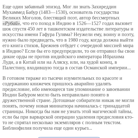
Еще один забавный эпизод. Мог ли знать Захиреддин
Мухаммед Бабур (1483—1530), основатель государства
Великих Моголов, блестящий поэт, автор бессмертных
Рубай
, что его поход в Индию в 1526—1527 годах вызовет
шок спустя 450 лет в ташкентском издательстве литературы и
искусства имени Гафура Гуляма? Неужели ему, воину и поэту,
нужно было предвидеть, что в 1980 году, когда должна выйти
его книга стихов, Брежнев отбудет с очередной миссией мира
в Индию? Если бы его предупредили, то он отправил бы свои
дикие орды не против индийского императора Ибрахима
Луди, а в Китай или на Аляску, или, на худой конец, в
Палестину, входившую тогда в состав Османской империи...
В готовом тираже из тысячи изумительных по красоте и
содержанию книжечек пришлось аварийно удалять
предисловие, ибо имеющееся там упоминание о завоевании
Индии Бабуром могло быть неправильно понято в
дружественной стране. Дотошные собиратели никак не могли
понять, почему новая миниатюра начиналась с тринадцатой
страницы. Никогда бы нам не узнать этой магической тайны,
если бы при варварской операции удаления предисловия кто-
то не спрятал несколько экземпляров с полным текстом.
Библиофилия получила еще один курьез...