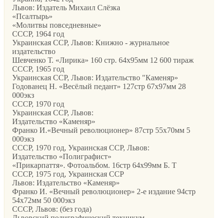
Львов: Издатель Михаил Слёзка
«Псалтырь»
«Молитвы повседневные»
CCCР, 1964 год
Украинская ССР, Львов: Книжно - журнальное
издательство
Шевченко Т. «Лирика» 160 стр. 64х95мм 12 600 тираж
CCCР, 1965 год
Украинская ССР, Львов: Издательство "Каменяр»
Годованец Н. «Весёлый педант» 127стр 67х97мм 28
000экз
CCCР, 1970 год
Украинская ССР, Львов:
Издательство «Каменяр»
Франко И.«Вечный революционер» 87стр 55х70мм 5
000экз
СССР, 1970 год, Украинская ССР, Львов:
Издательство «Полиграфист»
«Прикарпаття». Фотоальбом. 16стр 64х99мм Б. Т
CCCР, 1975 год, Украинская ССР
Львов: Издательство «Каменяр»
Франко И. «Вечный революционер» 2-е издание 94стр
54х72мм 50 000экз
СССР, Львов: (без года)
Львовский полиграфический техникум