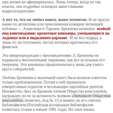
при жизни не афишировалась. Лишь теперь, когда не так
опасно, она подробно освещена завистливыми
корреспондентами.
А вот то, что он любил книги, знают немногие.
И не просто
какие-то детективы или приключения кумиров читающей
публики — Анжелики и Тарзана. Брежнева волновал
особый
вид книгоиздания: крохотные книжицы, умещающиеся на
ладошке или в пиджачном кармане
. И не все подряд, а
лишь те, на титульных листах которых красовалась его
фамилия.
Эта микропродукция с произведениями Л. Брежнева не
издавалась миллионными тиражами, как все остальные его
творения. Эти книжицы предназначались лишь для узкого
круга собирателей.
Любовь Брежнева к маленькой книге была вначале известна
только приближенным. Потом о ней пронюхали
изворотливые издатели и всезнающие партийные деятели.
Неизвестно, был ли Брежнев членом Общества книголюбов,
награжден ли он за активность значком
Активист Общества
книголюбов
(конечно, под № 1!) и можно ли его считать
библиофилом (Российская ассоциация библиофилов
появилась только в начале 1991 года). Но злые языки,