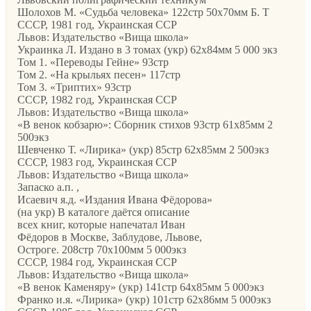
Шолохов М. «Судьба человека» 122стр 50х70мм Б. Т
CCCР, 1981 год, Украинская ССР
Львов: Издательство «Вища школа»
Украинка Л. Издано в 3 томах (укр) 62х84мм 5 000 экз
Том 1. «Переводы Гейне» 93стр
Том 2. «На крыльях песен» 117стр
Том 3. «Триптих» 93стр
CCCР, 1982 год, Украинская ССР
Львов: Издательство «Вища школа»
«В венок кобзарю»: Сборник стихов 93стр 61х85мм 2
500экз
Шевченко Т. «Лирика» (укр) 85стр 62х85мм 2 500экз
CCCР, 1983 год, Украинская ССР
Львов: Издательство «Вища школа»
Запаско а.п. ,
Исаевич я.д. «Издания Ивана Фёдорова»
(на укр) В каталоге даётся описание
всех книг, которые напечатал Иван
Фёдоров в Москве, Заблудове, Львове,
Остроге. 208стр 70х100мм 5 000экз
CCCР, 1984 год, Украинская ССР
Львов: Издательство «Вища школа»
«В венок Каменяру» (укр) 141стр 64х85мм 5 000экз
Франко и.я. «Лирика» (укр) 101стр 62х86мм 5 000экз