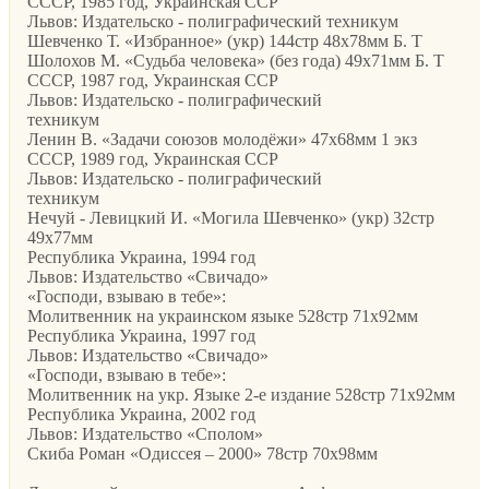
CCCР, 1985 год, Украинская ССР
Львов: Издательско - полиграфический техникум
Шевченко Т. «Избранное» (укр) 144стр 48х78мм Б. Т
Шолохов М. «Судьба человека» (без года) 49х71мм Б. Т
CCCР, 1987 год, Украинская ССР
Львов: Издательско - полиграфический
техникум
Ленин В. «Задачи союзов молодёжи» 47х68мм 1 экз
CCCР, 1989 год, Украинская ССР
Львов: Издательско - полиграфический
техникум
Нечуй - Левицкий И. «Могила Шевченко» (укр) 32стр
49х77мм
Республика Украина, 1994 год
Львов: Издательство «Свичадо»
«Господи, взываю в тебе»:
Молитвенник на украинском языке 528стр 71х92мм
Республика Украина, 1997 год
Львов: Издательство «Свичадо»
«Господи, взываю в тебе»:
Молитвенник на укр. Языке 2-е издание 528стр 71х92мм
Республика Украина, 2002 год
Львов: Издательство «Сполом»
Скиба Роман «Одиссея – 2000» 78стр 70х98мм