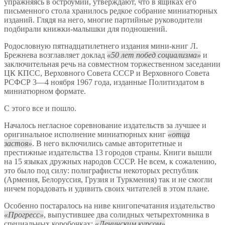
упражняясь в остроумии, утверждают, что в ящиках его
письменного стола хранилось редкое собрание миниатюрных
изданий. Глядя на него, многие партийные руководители
подбирали книжки-малышки для подношений.
Родословную пятнадцатилетнего издания мини-книг Л.
Брежнева возглавляет доклад
50 лет побед социализма
и
заключительная речь на совместном торжественном заседании
ЦК КПСС, Верховного Совета СССР и Верховного Совета
РСФСР 3—4 ноября 1967 года, изданные Политиздатом в
миниатюрном формате.
С этого все и пошло.
Началось негласное соревнование издательств за лучшее и
оригинальное исполнение миниатюрных книг
отца
застоя
. В него включились самые авторитетные и
престижные издательства 13 городов страны. Книги вышли
на 15 языках дружных народов СССР. Не всем, к сожалению,
это было под силу: полиграфисты некоторых республик
(Армения, Белоруссия, Грузия и Туркмения) так и не смогли
ничем порадовать и удивить своих читателей в этом плане.
Особенно постаралось на ниве книгопечатания издательство
Прогресс
, выпустившее два солидных четырехтомника в
специальных коробочках:
Ленинским курсом