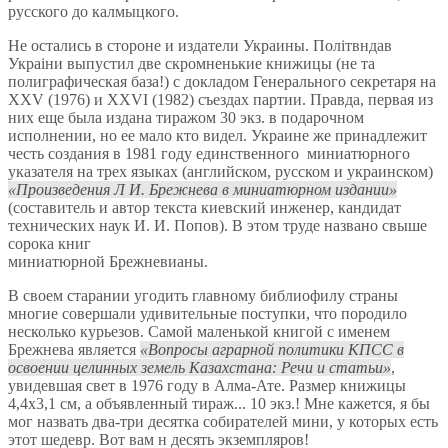
русского до калмыцкого.
Не остались в стороне и издатели Украины. Полiтвндав
Украiни выпустил две скромненькие книжицы (не та
полиграфическая база!) с докладом Генерального секретаря на
XXV (1976) и XXVI (1982) съездах партии. Правда, первая из
них еще была издана тиражом 30 экз. в подарочном
исполнении, но ее мало кто видел. Украине же принадлежит
честь создания в 1981 году единственного миниатюрного
указателя на трех языках (английском, русском и украинском)
Произведения Л И. Брежнева в миниатюрном издании
(составитель и автор текста киевский инженер, кандидат
технических наук И. И. Попов). В этом труде названо свыше
сорока книг
миниатюрной Брежневианы.
В своем старании угодить главному библиофилу страны
многие совершали удивительные поступки, что породило
несколько курьезов. Самой маленькой книгой с именем
Брежнева является
Вопросы аграрной политики КПСС в
освоении целинных земель Казахстана: Речи и статьи
,
увидевшая свет в 1976 году в Алма-Ате. Размер книжицы
4,4х3,1 см, а объявленный тираж... 10 экз.! Мне кажется, я бы
мог назвать два-три десятка собирателей мини, у которых есть
этот шедевр. Вот вам н десять экземпляров!