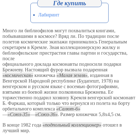
Лабиринт
Много ли библиофилов могут похвалиться книгами,
побывавшими в космосе? Вряд ли. По традиции после
полетов космические экипажи принимались Генеральным
секретарем в Кремле. Зная коллекционерскую жилку и
библиофильские пристрастия главы партии и государства,
после
официального доклада космонавты подносили подарки
Брежневу. Настоящий фурор вызвала подаренная
космическая
книжечка
Малая земля
, изданная в
Венгерской Народной республике (Будапешт, 1978) на
венгерском и русском языке с восемью фотографиями,
взятыми из боевой жизни полковника Брежнева. Ее
торжественно подарил хозяину Кремля венгерский космонавт
Б. Фаркаш, который только что вернулся из полета на борту
орбитального комплекса
Салют-6
—
Союз-35
—
Союз-36
. Размер книжечки 5,8x4,5 см.
В конце 1982 года
подпольный коллекционер
отошел в
лучший мир.