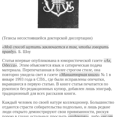
(Тезисы несостоявшейся докторской диссертации)
Мой способ шутить заключается в том, чтобы говорить
правду
. Б. Шоу
Статья впервые опубликована в юмористической газете
Ах,
Одесса
. Этим объясняется язык и сатирическая подача
материала. Перепечатанная в более строгом стиле, она
повторно увидела свет в газете
Миниатюрная книга
№ 1 в
январе 1993 года в СПб., где были исправлены опечатки,
вкравшиеся в первую статью. В книге статья печатается по
рукописи без редакционных купюр, добавлен лишь эпиграф,
традиционный для всех рассказов книги.
Каждый человек по своей натуре коллекционер. Большинство
отдаются страсти собирательства подпольно, и лишь редкие
люди открыто демонстрируют свои привязанности, рискуя
порою в глазах остальных прослыть
чудаками
, либо
не от