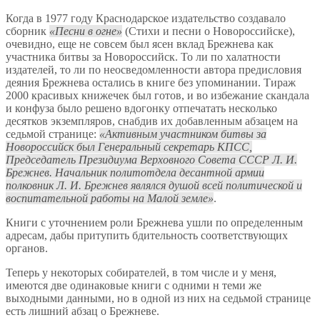
Когда в 1977 году Краснодарское издательство создавало
сборник
Песни в огне
(Стихи и песни о Новороссийске),
очевидно, еще не совсем был ясен вклад Брежнева как
участника битвы за Новороссийск. То ли по халатности
издателей, то ли по неосведомленности автора предисловия
деяния Брежнева остались в книге без упоминании. Тираж
2000 красивых книжечек был готов, и во избежание скандала
и конфуза было решено вдогонку отпечатать несколько
десятков экземпляров, снабдив их добавленным абзацем на
седьмой странице:
Активным участником битвы за
Новороссийск был Генеральный секретарь КПСС,
Председатель Президиума Верховного Совета СССР Л. И.
Брежнев. Начальник политотдела десантной армии
полковник Л. И. Брежнев являлся душой всей политической и
воспитательной работы на Малой земле
.
Книги с уточнением роли Брежнева ушли по определенным
адресам, дабы притупить бдительность соответствующих
органов.
Теперь у некоторых собирателей, в том числе и у меня,
имеются две одинаковые книги с одними н теми же
выходными данными, но в одной из них на седьмой странице
есть лишний абзац о Брежневе.