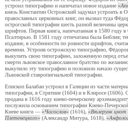
устроил типографию и напечатал новое издание
Ап
князь Константин Острожский задумал устроить в О
православных церковных книг, он вызвал туда Фёдо
острогской типографии шесть разной величины церк
шрифтов. Первая книга, напечатанная в 1580 году в
Псалтирью. В 1581 году отпечатана была Библия; текс
издание, в особенности по ровности шрифтов, счита
времени. Устроив острожскую типографию, Фёдоров 
выкупить свою типографию, заложенную перед отъез
смерти львовское православное братство по желанию
выкупило эту типографию и положило начало сущес
Львовской ставропигиальной типографии.
Епископ Балабан устроил в Галиции из части матер
типографии, в Стрятине (1604) и в Клиросе (1606).
продана в 1616 году киево-печерскому архимандри
послужила основанием типографии Киево-Печерской
Киеве книги —
Часослов
(1616),
Вѣзерунк цнот 
Плетенецкого
(Александр Митура, 1618),
Анфоло