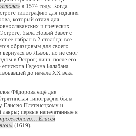
остола
в 1574 году. Когда
строге типографию для издания
рова, который отлил для
овнославянских и греческих
 Остроге, была Новый Завет с
т её набран в 2 столбца; всё
ется образцовым для своего
вернулся во Львов, но не смог
дом в Острог; лишь после его
 епископа Гедеона Балабана
твовавшей до начала XX века
иалов Фёдорова ещё две
 Стрятинская типография была
ту Елисею Плетенецкому и
 лавры; первые напечатанные в
превелебного… Елисея
гион
(1619).