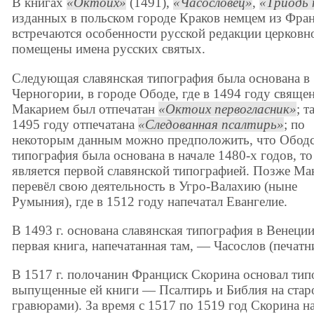
В книгах
Октоих
(1491),
Часословец
,
Триодь 
изданных в польском городе Краков немцем из Фр
встречаются особенности русской редакции церковно
помещены имена русских святых.
Следующая славянская типография была основана в
Черногории, в городе Ободе, где в 1494 году свяще
Макарием был отпечатан
Октоих первогласник
; т
1495 году отпечатана
Следованная псалтирь
; по
некоторым данным можно предположить, что Ободс
типография была основана в начале 1480-х годов, то
является первой славянской типографией. Позже Ма
перевёл свою деятельность в Угро-Валахию (ныне
Румыния), где в 1512 году напечатал Евангелие.
В 1493 г. основана славянская типография в Венеции
первая книга, напечатанная там, — Часослов (печат
В 1517 г. полочанин Франциск Скорина основал тип
выпущенные ей книги — Псалтирь и Библия на стар
гравюрами). За время с 1517 по 1519 год Скорина на