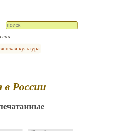
ссии
вянская культура
 в России
апечатанные