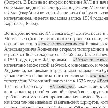
(Острог). В Вильне во второй половине XVI и в нач
содержали видные западнорусские деятели Мамонич
и Лука (скарбный короля) Ивановичи (на Будятычско
напечатанном, имеется вкладная запись 1564 года; е
Каратаева, № 66).
Во второй половине XVI века ведут деятельность и
Мстиславец (бывшие московские первопечатники; см
по приглашению
наивысшего гетмана
Великого к
Александровича Ходкевича открыли типографию в ег
верстах от Белостока); здесь в 1569 году было напе
в 1570 году, одним Фёдоровым —
Псалтирь с час
напечатано московской азбукой, с киноварью, и ук
Ходкевича, заставками и травчатыми начальными бу
украшениями первопечатного московского
Апосто
типографии Мамоничей напечатал в 1575 году
Ева
1575 или 1576 году —
Псалтирь
, также в лист. 
киноварью, крупной уставной азбукой великорусско
требованиям местного произношения введена буква 
началом так называемых евангельских шрифтов, ко
печати устраивались по её образцу. Фёдоров из Забл