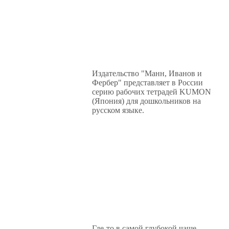
Издательство "Манн, Иванов и
Фербер" представляет в России
серию рабочих тетрадей KUMON
(Япония) для дошкольников на
русском языке.
Где-то в самой глубокой чаще