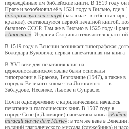
переведённые им библейские книги. В 1519 году он 
Праге и возобновил её в 1521 году в Вильно, где в 
подорожную книжицу
(заключает в себе псалтирь,
краткие), считающуюся первой печатной книгой, по
бывшего СССР. Там же в Вильно в 1525 году Франц
Апостол
. Издания Скорины отличаются красотой
В 1519 году в Венеции возникает типографская деят
Божидара Вуковича; первая напечатанная им книга
В XVI веке для печатания книг на
церковнославянском языке были основаны
типографии в Кракове, Терговище (1547), а также в
городах Великого княжества Литовского — в
Заблудове, Несвиже, Львове и Супрасле.
Почти одновременно с кириллическими началось
печатание и глаголических книг. В 1507 году в
городе Сене (в Далмации) напечатана книга
Počinu
miraculi slavne dêve Marie
; в том же веке в Венеции
изданий глаголического миссала (служебника) и часо