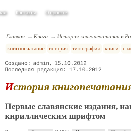
ная
Контакты
О проекте
Главная
Книги
История книгопечатания в Ро
книгопечатание
история
типография
книги
сла
admin
15.10.2012
17.10.2012
История книгопечатания
Первые славянские издания, н
кириллическим шрифтом