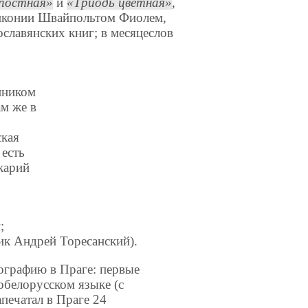
постная
и
Триодь цветная
,
анконии Швайпольтом Фиолем,
славянских книг; в месяцеслов
нником
ам же в
кая
 есть
карий
;
ник Андрей Торесанский).
ографию в Праге: первые
обелорусском языке (с
печатал в Праге 24