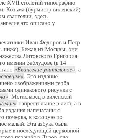
але XVII столетий типографию
и, Козьма (бурмистр виленский)
м евангелии, здесь
вангелие это описано у
 печатники Иван Фёдоров и Пётр
. ниже). Бежав из Москвы, они
няжества Литовского Григория
о имении Заблудове (в 14
чатано
Евангелие учительное
, а
ословцем
. Это издание
рашено изображениями герба
квами одинакового рисунка с
ла
. Мстиславец в виленской
нгелие
напрестольное в лист, а в
Оба издания напечатаны с
го почерка, в которую по
юс малый. Эта азбука была
торые в последующей церковной
удова перешёл в Львов, где