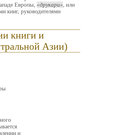
 западе Европы,
друкари
, или
ами книг, руководителями
ии книги и
нтральной Азии)
уры
жного
ывается
млении и