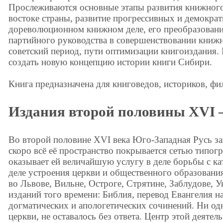
Прослеживаются основные этапы развития книжного
востоке страны, развитие прогрессивных и демократ
дореволюционном книжном деле, его преобразовани
партийного руководства в совершенствовании книжн
советский период, пути оптимизации книгоиздания.
создать новую концепцию истории книги Сибири.
Книга предназначена для книговедов, историков, фи
Издания второй половины XVI 
Во второй половине XVI века Юго-Западная Русь зав
скоро всё её пространство покрывается сетью типог
оказывает ей величайшую услугу в деле борьбы с кат
деле устроения церкви и общественного образован
во Львове, Вильне, Остроге, Стрятине, Заблудове, У
изданий того времени: Библия, перевод Евангелия 
догматических и апологетических сочинений. Ни од
церкви, не оставалось без ответа. Центр этой деяте