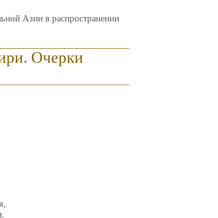
м
льной Азии в распространении
бири. Очерки
я,
и.