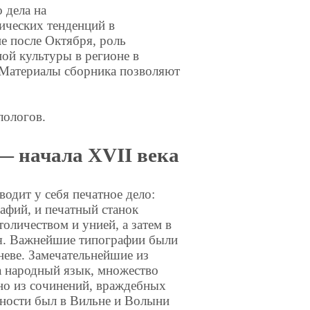
 дела на
ических тенденций в
е после Октября, роль
ой культуры в регионе в
 Материалы сборника позволяют
лологов.
— начала XVII века
одит у себя печатное дело:
рафий, и печатный станок
оличеством и унией, а затем в
ия. Важнейшие типографии были
неве. Замечательнейшие из
на народный язык, множество
но из сочинений, враждебных
льности был в Вильне и Волыни