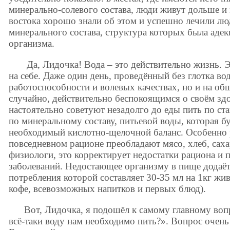
минерально-солевого состава, люди живут дольше и
востока хорошо знали об этом и успешно лечили лю
минерального состава, структура которых была аде
организма.
Да, Лидочка! Вода – это действительно жизнь. 
на себе. Даже один день, проведённый без глотка во
работоспособности и волевых качествах, но и на об
случайно, действительно беспокоящимся о своём зд
настоятельно советуют незадолго до еды пить по ст
по минеральному составу, питьевой воды, которая б
необходимый кислотно-щелочной баланс. Особенно р
повседневном рационе преобладают мясо, хлеб, саха
физиологи, это корректирует недостатки рациона и 
заболеваний. Недостающее организму в пище додаёт
потребления которой составляет 30-35 мл на 1кг жив
кофе, всевозможных напитков и первых блюд).
Вот, Лидочка, я подошёл к самому главному воп
всё-таки воду нам необходимо пить?». Вопрос очен