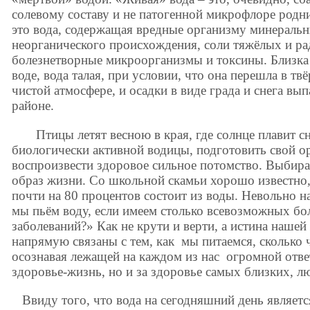
солевому составу и не патогенной микрофлоре родни
это вода, содержащая вредные организму минеральн
неорганического происхождения, соли тяжёлых и ра
болезнетворные микроорганизмы и токсины. Близка 
воде, вода талая, при условии, что она перешла в тв
чистой атмосфере, и осадки в виде града и снега вы
районе.
Птицы летят весною в края, где солнце плавит сне
биологически активной водицы, подготовить свой о
воспроизвести здоровое сильное потомство. Выбир
образ жизни. Со школьной скамьи хорошо известно,
почти на 80 процентов состоит из воды. Невольно 
мы пьём воду, если имеем столько всевозможных бо
заболеваний?» Как не крути и верти, а истина нашей
напрямую связаны с тем, как мы питаемся, сколько 
осознавая лежащей на каждом из нас огромной ответ
здоровье-жизнь, но и за здоровье самых близких, 
Ввиду того, что вода на сегодняшний день являетс