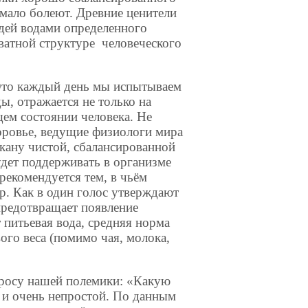
 мало болеют. Древние ценители
дей водами определенного
кватной структуре человеческого
Это каждый день мы испытываем
ды, отражается не только на
щем состоянии человека. Не
оровье, ведущие физиологи мира
акану чистой, сбалансированной
удет поддерживать в организме
екомендуется тем, в чьём
р. Как в один голос утверждают
предотвращает появление
 питьевая вода, средняя норма
ого веса (помимо чая, молока,
росу нашей полемики: «Какую
ь и очень непростой. По данным