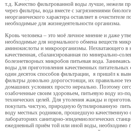
т.д. Качество фильтрованной воды лучше, нежели пр
через фильтры, вода вместе с загрязнениями биолог
неорганического характера оставляет в очистителе 
необходимые для жизнедеятельности организма.
Кровь человека – это моё личное мнение и даже утв
необходимые для нормального обмена веществ микр
аминокислоты и микроорганизмы. Нехватающего в 
качественная, сбалансированная по минерально-соле
болезнетворных микробов питьевая вода. Занимаясь 
воды для приготовления качественных питательных с
один десяток способов фильтрации, я пришёл к выв
фильтры довольно дорогостоящи, их правильное те
домашних условиях просто нереально. Поэтому сегод
озабоченные своим здоровьем, питьевую воду из-по
технических целей. Для утоления жажды и пригото
покупать чистую, природную бутилированную питье
воду местных родников, прошедшую качественную 
лабораториях санитарно-эпидемиологических станц
ежедневный приём той или иной воды, необходимо п