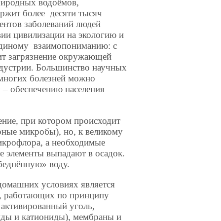
риродных водоёмов,
ержит более десяти тысяч
центов заболеваний людей
вии цивилизации на экологию и
единому взаимопониманию: с
дит загрязнение окружающей
дустрии. Большинство научных
: многих болезней можно
у – обеспечению населения
ение, при котором происходит
рные микробы), но, к великому
икрофлора, а необходимые
е элементы выпадают в осадок.
беднённую» воду.
домашних условиях является
в, работающих по принципу
я активированный уголь,
иды и катиониды), мембраны и