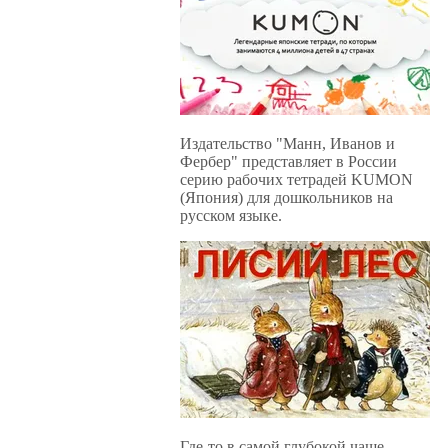
Издательство "Манн, Иванов и
Фербер" представляет в России
серию рабочих тетрадей KUMON
(Япония) для дошкольников на
русском языке.
Где-то в самой глубокой чаще