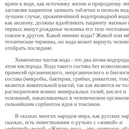
врачи к воде, как источнику жизни и природному ле
заставляя пациентов запивать таблетки и пилюли во
лучшем случае, прокипячённой водопроводной водой
как аксиому, должны вдалбливать пациенту жизнью
первых минут рожденья человека его тело постоянн
совсем в другом. Какой именно воды? Живой или мё
технические термины, но вода может вернуть челов
отобрать последние.
Химически чистая вода - это два атома водорода
атом кислорода. Вода такого состава без всевозмож
примесей органического, неорганического и биолог
состава (микробы, бактерии, грибки, риккетсии, ток
является живительной влагой, так как является не то
растворителем всяких минеральных солей, кислот и
оснований, накапливаемых в человеческом организме
сильнейшим сорбентом ядов и токсинов.
В сказках многих народов мира, как русских на
сказках, есть повествование о ручьях с «живой» и
«мёртвой» водой. «Живая» вода – это, очевидно, сб