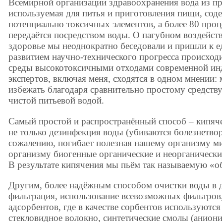
Всемирной организации здравоохранения вода из п
используемая для питья и приготовления пищи, сод
потенциально токсичных элементов, а более 80 про
передаётся посредством воды. О пагубном воздейст
здоровье мы неоднократно беседовали и пришли к 
развитием научно-технического прогресса происхо
среды высокотоксичными отходами современной ин
экспертов, включая меня, сходятся в одном мнении
избежать благодаря сравнительно простому средств
чистой питьевой водой.
Самый простой и распространённый способ – кипяч
не только дезинфекция воды (убиваются болезнетво
сожалению, погибает полезная нашему организму м
организму биогенные органические и неорганически
В результате кипячения мы пьём так называемую «о
Другим, более надёжным способом очистки воды в 
фильтрация, использование всевозможных фильтро
адсорбентов, где в качестве сорбентов используютс
стекловидное волокно, синтетические смолы (анион