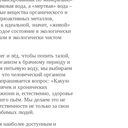
ковая вода, а «мертвая» вода –
ые вещества органического и
диоактивных металлов,
к идеальной, значит, «живой»
ёрдое состояние в экологически
пали в экологически чистом
г и лёд, чтобы попить талой,
рганизм к брачному периоду и
ая питьевую воду, мы выбираем
 что человеческий организм
напрашивается вопрос: «Какую
лячек и хронических
 жизни и, естественно, здоровье
чего пьём. Мы делаем это не
ственности не только за свои
любимых людей.
я наиболее доступным и