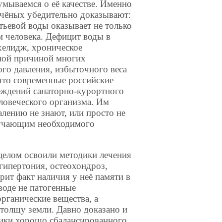
мываемся о её качестве. Именно
учёных убедительно доказывают:
ьевой воды оказывает не только
м человека. Дефицит воды в
хелидж, хроническое
вной причиной многих
ого давления, избыточного веса
что современные российские
еждений санаторно-курортного
ловеческого организма. Им
алению не знают, или просто не
олучающим необходимого
елом освоили методики лечения
гипертония, остеохондроз,
орит факт наличия у неё памяти в
воде не патогенные
рганические вещества, а
 толщу земли. Давно доказано и
чники хорошо сбалансированного