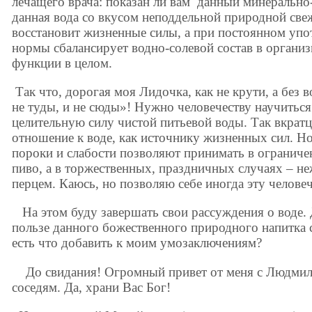
лечащего врача: показан ли вам данный минерально-
данная вода со вкусом неподдельной природной све
восстановит жизненные силы, а при постоянном упо
нормы сбалансирует водно-солевой состав в орган
функции в целом.
Так что, дорогая моя Лидочка, как не крути, а без
не туды, и не сюды»! Нужно человечеству научиться
целительную силу чистой питьевой воды. Так вкратц
отношение к воде, как источнику жизненных сил. Н
пороки и слабости позволяют принимать в ограничен
пиво, а в торжественных, праздничных случаях – не
перцем. Каюсь, но позволяю себе иногда эту челове
На этом буду завершать свои рассуждения о воде.
пользе данного божественного природного напитка с
есть что добавить к моим умозаключениям?
До свидания! Огромный привет от меня с Людмило
соседям. Да, храни Вас Бог!