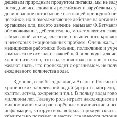
дешёвым природным продуктом питания, мы не заду
последние исследования российских и зарубежных 
дозированное потребление настоящей природной пит
целебное, но и омолаживающее действие на организ
организме или, как это явление называет Ф.Батманг
обезвоживание, действительно, может являться гла
заболеваний: астмы, аллергии, повышенного кровян
и некоторых эмоциональных проблем. Очень жаль, 
медицинские работники больниц, поликлиник и учр
комплекса не осознают важнейшей роли воды для че
хорошо известно, что вода «полезна», но они, к сож
желают знать, что происходит с организмом, не п
ежедневного количества воды.
Здорово, если бы здравницы Анапы и России в ц
хронических заболеваний водой (артриты, мигрени, 
колиты, астмы, ожирение и т.д.). В пользу воды гов
миллионы лет. Главную роль играют находящиеся в 
микроорганизмы и растворённые органические и нео
информация, которую вода вобрала, проходя сквозь
убедительно показано: в местах, где имеются исто