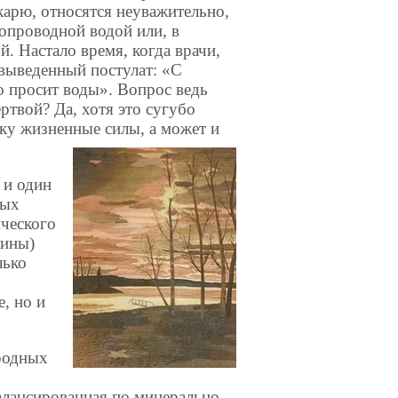
карю, относятся неуважительно,
допроводной водой или, в
. Настало время, когда врачи,
 выведенный постулат: «С
о просит воды». Вопрос ведь
ртвой? Да, хотя это сугубо
еку жизненные силы, а может и
 и один
ных
ического
сины)
лько
, но и
родных
алансированная по минерально-