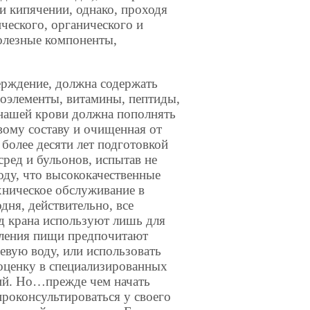
и кипячении, однако, проходя
ического, органического и
полезные компоненты,
ерждение, должна содержать
оэлементы, витамины, пептиды,
нашей крови должна пополнять
вому составу и очищенная от
более десяти лет подготовкой
ред и бульонов, испытав не
оду, что высококачественные
хническое обслуживание в
ня, действительно, все
д крана используют лишь для
вления пищи предпочитают
вую воду, или использовать
оценку в специализированных
ий. Но…прежде чем начать
роконсультироваться у своего