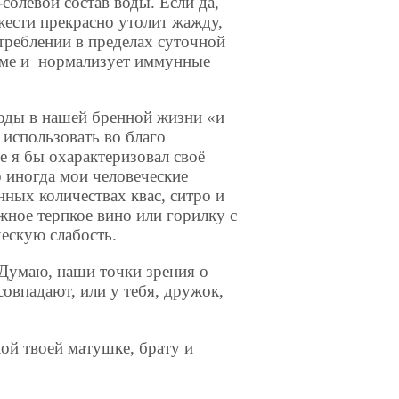
солевой состав воды. Если да,
жести прекрасно утолит жажду,
треблении в пределах суточной
изме и нормализует иммунные
 воды в нашей бренной жизни «и
 использовать во благо
е я бы охарактеризовал своё
о иногда мои человеческие
ных количествах квас, ситро и
жное терпкое вино или горилку с
ческую слабость.
 Думаю, наши точки зрения о
овпадают, или у тебя, дружок,
й твоей матушке, брату и