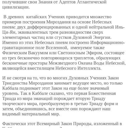
получившие свои Знания от Адептов Атлантической
цивилизации.
В древних китайских Учениях приводится множество
примеров построения Мироздания на основе Небесных
пневм: двух дифференцированных и одной нейтральной Инь-
Ци-Ян, эквивалентных трем разновидностям сверх
элементарных частиц или сгустков Духовной Энергии.
Именно из этих Небесных пневм построено Информационно-
гравитационное поле Вселенной, именуемое также
Физическим Вакуумом или Светоносным Эфиром, состоящее
из трех бесконечно повторяющихся триплетов, образующих
бесконечные просторы Межзвездного Океана Воды Небесной,
являющейся вместилищем Небесного Интеллекта.
И не смотря на то, что во многих Духовных Учениях Закон
Триединства Мироздания занимает ведущее место, но только
Каббала поднимает этот Закон на еще более значимый
уровень. Так в Каббале сказано, что первая Божественная
Триада из мира эманаций порождает вторую Триаду
творческого мира, преобразуемую в третью Триаду форм и
затем, объединившись, все вместе они порождают наш
видимый материальный мир.
Фактически этот Всемирный Закон Природы, изложенный в