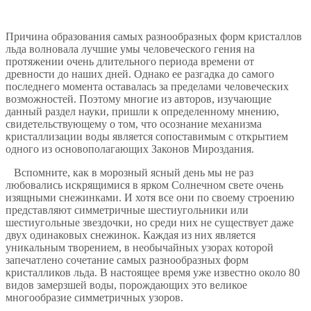
Причина образования самых разнообразных форм кристаллов
льда волновала лучшие умы человеческого гения на
протяжении очень длительного периода времени от
древности до наших дней. Однако ее разгадка до самого
последнего момента оставалась за пределами человеческих
возможностей. Поэтому многие из авторов, изучающие
данный раздел науки, пришли к определенному мнению,
свидетельствующему о том, что осознание механизма
кристаллизации воды является сопоставимым с открытием
одного из основополагающих Законов Мироздания.
Вспомните, как в морозный ясный день мы не раз
любовались искрящимися в ярком Солнечном свете очень
изящными снежинками. И хотя все они по своему строению
представляют симметричные шестиугольники или
шестиугольные звездочки, но среди них не существует даже
двух одинаковых снежинок. Каждая из них является
уникальным творением, в необычайных узорах которой
запечатлено сочетание самых разнообразных форм
кристалликов льда. В настоящее время уже известно около 80
видов замерзшей воды, порождающих это великое
многообразие симметричных узоров.