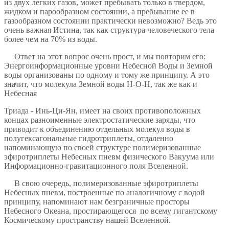
из двух легких газов, может пребывать только в твердом,
жидком и парообразном состоянии, а пребывание ее в
газообразном состоянии практически невозможно? Ведь это
очень важная Истина, так как структура человеческого тела
более чем на 70% из воды.
Ответ на этот вопрос очень прост, и мы повторим его:
Энергоинформационные уровни Небесной Воды и Земной
воды организованы по одному и тому же принципу. А это
значит, что молекула Земной воды Н-О-Н, так же как и
Небесная
Триада - Инь-Ци-Ян, имеет на своих противоположных
концах разноименные электростатические заряды, что
приводит к объединению отдельных молекул воды в
полугексагональные гидротриплеты, отдаленно
напоминающую по своей структуре полимеризованные
эфиротриплеты Небесных пневм физического Вакуума или
Информационно-гравитационного поля Вселенной.
В свою очередь, полимеризованные эфиротриплеты
Небесных пневм, построенные по аналогичному с водой
принципу, напоминают нам безграничные просторы
Небесного Океана, простирающегося по всему гигантскому
Космическому пространству нашей Вселенной.