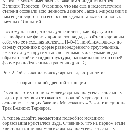
Каббале, может именоваться Законом триединства трех
Великих Тернеров. Очевидно, что мы еще в недостаточной
степени осознали всю ценность данного Закона Мироздания и
нам еще предстоит на его основе сделать множество новых
научных Открытий.
Поэтому для того, чтобы лучше понять, как образуются
разнообразные формы кристаллов воды, давайте представим
себе, что ее исходная молекула Н-О-Н, приближающаяся по
своему строению к форме равнобедренного треугольника,
вместе с двумя другими аналогичными молекулами воды
образует стойкие гидроструктуры, напоминающие по своей
форме равнобедренную трапецию (рис. 2).
Рис. 2. Образование молекулярных гидротриплетов
в форме равнобедренной трапеции
Именно в этих стойких молекулярных полугексагональных
гидротриплетах и отражается в полной мере один из
основополагающих Законов Мироздания – Закон триединства
Трех Великих Тернеров.
А теперь давайте рассмотрим подробнее механизм
образования кристаллов льда. Очевидно, что на первом этапе
кристаллизации два молекулярных полугексагональных