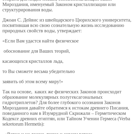
Мироздания, именуемый Законом кристаллизации или
структурирования воды.
Джоан С. Дейвис из швейцарского Цюрихского университета,
посвятившая всю свою сознательную жизнь исследованию
природных свойств воды, утверждает:
«Если Вам удастся найти физическое
обоснование для Ваших теорий,
касающихся кристаллов льда,
то Вы сможете весьма убедительно
заявить об этом всему миру!»
Так на основе, каких же физических Законов происходит
образование молекулярных полугексагональных
гидротриплетов? Для более глубокого осознания Законов
Мироздания давайте обратимся к истокам древнего Писания,
поведанного нам в Изумрудной Скрижали – Герметическом
Кодексе древних египтян, или Тайном Учении Гермеса (Verba
sekretorum Hermetis):