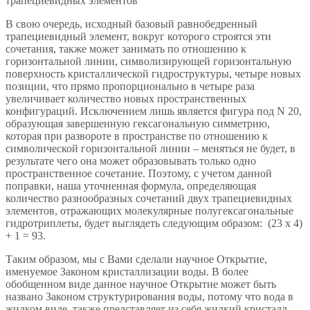
трапециевидных элементов
В свою очередь, исходный базовый равнобедренный
трапециевидный элемент, вокруг которого строятся эти
сочетания, также может занимать по отношению к
горизонтальной линии, символизирующей горизонтальную
поверхность кристаллической гидроструктуры, четыре новых
позиции, что прямо пропорционально в четыре раза
увеличивает количество новых пространственных
конфигураций. Исключением лишь является фигура под N 20,
образующая завершенную гексагональную симметрию,
которая при развороте в пространстве по отношению к
символической горизонтальной линии – меняться не будет, в
результате чего она может образовывать только одно
пространственное сочетание. Поэтому, с учетом данной
поправки, наша уточненная формула, определяющая
количество разнообразных сочетаний двух трапециевидных
элементов, отражающих молекулярные полугексагональные
гидротриплеты, будет выглядеть следующим образом: (23 х 4)
+ 1 = 93.
Таким образом, мы с Вами сделали научное Открытие,
именуемое Законом кристаллизации воды. В более
обобщенном виде данное научное Открытие может быть
названо Законом структурирования воды, потому что вода в
жидком виде, также представляет из себя жидкий кристалл.