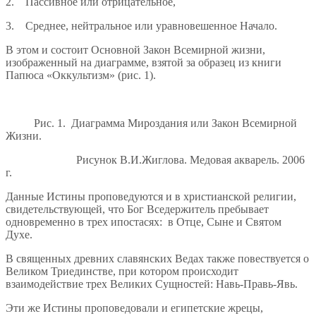
2. Пассивное или отрицательное,
3. Среднее, нейтральное или уравновешенное Начало.
В этом и состоит Основной Закон Всемирной жизни,
изображенный на диаграмме, взятой за образец из книги
Папюса «Оккультизм» (рис. 1).
Рис. 1. Диаграмма Мироздания или Закон Всемирной
Жизни.
Рисунок В.И.Жиглова. Медовая акварель. 2006
г.
Данные Истины проповедуются и в христианской религии,
свидетельствующей, что Бог Вседержитель пребывает
одновременно в трех ипостасях: в Отце, Сыне и Святом
Духе.
В священных древних славянских Ведах также повествуется о
Великом Триединстве, при котором происходит
взаимодействие трех Великих Сущностей: Навь-Правь-Явь.
Эти же Истины проповедовали и египетские жрецы,