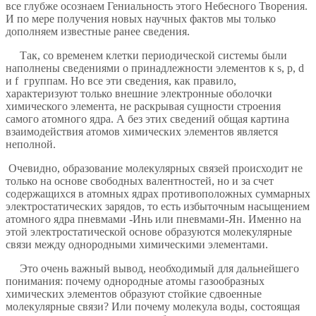
все глубже осознаем Гениальность этого Небесного Творения.
И по мере получения новых научных фактов мы только
дополняем известные ранее сведения.
Так, со временем клетки периодической системы были
наполнены сведениями о принадлежности элементов к s, p, d
и f группам. Но все эти сведения, как правило,
характеризуют только внешние электронные оболочки
химического элемента, не раскрывая сущности строения
самого атомного ядра. А без этих сведений общая картина
взаимодействия атомов химических элементов является
неполной.
Очевидно, образование молекулярных связей происходит не
только на основе свободных валентностей, но и за счет
содержащихся в атомных ядрах противоположных суммарных
электростатических зарядов, то есть избыточным насыщением
атомного ядра пневмами -Инь или пневмами-Ян. Именно на
этой электростатической основе образуются молекулярные
связи между однородными химическими элементами.
Это очень важный вывод, необходимый для дальнейшего
понимания: почему однородные атомы газообразных
химических элементов образуют стойкие сдвоенные
молекулярные связи? Или почему молекула воды, состоящая