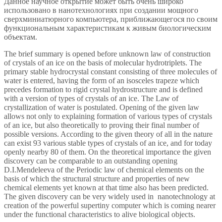
Данное научное открытие может быть очень широко
использовано в нанотехнологиях при создании мощного
сверхминиатюрного компьютера, приближающегося по своим
функциональным характеристикам к живым биологическим
объектам.
The brief summary is opened before unknown law of construction
of crystals of an ice on the basis of molecular hydrotriplets. The
primary stable hydrocrystal constant consisting of three molecules of
water is entered, having the form of an isosceles trapeze which
precedes formation to rigid crystal hydrostructure and is defined
with a version of types of crystals of an ice. The Law of
crystallization of water is postulated. Opening of the given law
allows not only to explaining formation of various types of crystals
of an ice, but also theoretically to proving their final number of
possible versions. According to the given theory of all in the nature
can exist 93 various stable types of crystals of an ice, and for today
openly nearby 80 of them. On the theoretical importance the given
discovery can be comparable to an outstanding opening
D.I.Mendeleeva of the Periodic law of chemical elements on the
basis of which the structural structure and properties of new
chemical elements yet known at that time also has been predicted.
The given discovery can be very widely used in nanotechnology at
creation of the powerful supertiny computer which is coming nearer
under the functional characteristics to alive biological objects.