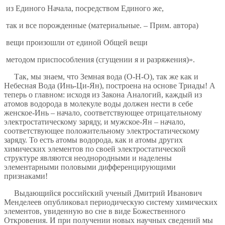
из Единого Начала, посредством Единого же,
так и все порожденные (материальные. – Прим. автора)
вещи произошли от единой Общей вещи
методом приспособления (сгущении я и разряжения)».
Так, мы знаем, что Земная вода (О-Н-О), так же как и
Небесная Вода (Инь-Ци-Ян), построена на основе Триады! А
теперь о главном: исходя из Закона Аналогий, каждый из
атомов водорода в молекуле воды должен нести в себе
женское-Инь – начало, соответствующее отрицательному
электростатическому заряду, и мужское-Ян – начало,
соответствующее положительному электростатическому
заряду. То есть атомы водорода, как и атомы других
химических элементов по своей электростатической
структуре являются неоднородными и наделены
элементарными половыми дифференцирующими
признаками!
Выдающийся российский ученый Дмитрий Иванович
Менделеев опубликовал периодическую систему химических
элементов, увиденную во сне в виде Божественного
Откровения. И при получении новых научных сведений мы