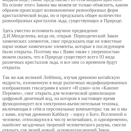
На основе этого Закона мы можем не только объяснить, каким
образом происходит возникновение разнообразных форм
кристаллической воды, но и предсказать общее количество
разнообразных кристаллов льда, существующих в Природе.
Здесь уместно вспомнить научное предвидение
Д.И.Менделеева, когда он, открыв Периодический Закон
химических элементов, смог предсказать еще не известные
науке новые химические элементы, которые в последующем
были открыты. Поэтому мы с Вами также с уверенностью
можем сказать, что в Природе существует всего 93 вида
различных кристаллов льда, и все они со временем будут
открыты.
Так же как великий Лейбниц, изучая древнюю китайскую
мудрость, изложенную в виде различных модифицированных
изображениях гексаграмм в книге «И цзин» или «Каноне
Перемен», смог открыть для человеческой цивилизации
цифровой двоичный код, на котором в настоящее время
функционирует вся электронно-вычислительная техника,
включающая в себя и персональные компьютеры; так же и мы
с вами, изучая древнюю Каббалу – науку о Боге, Вселенной и
человеке, относящуюся к числу величайших, и одновременно,
наиболее загадочных творений человеческого разума, смогли
открыть для людей новый, основополагающий Закон