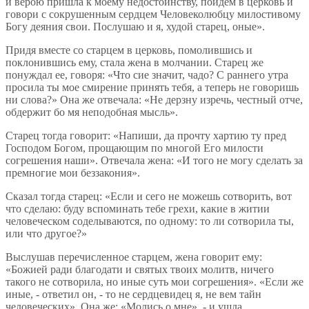
и верою пришла к моему недостоинству, пойдем в церковь и
говори с сокрушенным сердцем Человеколюбцу милостивому
Богу деяния свои. Послушаю и я, худой старец, оные».
Придя вместе со старцем в церковь, помолившись и
поклонившись ему, стала жена в молчании. Старец же
понуждал ее, говоря: «Что сие значит, чадо? С раннего утра
просила ты мое смирение принять тебя, а теперь не говоришь
ни слова?» Она же отвечала: «Не дерзну изречь, честный отче,
обдержит бо мя неподобная мысль».
Старец тогда говорит: «Напиши, да прочту хартию ту пред
Господом Богом, прощающим по многой Его милости
согрешения наши». Отвечала жена: «И того не могу сделать за
премногие мои беззакония».
Сказал тогда старец: «Если и сего не можешь сотворить, вот
что сделаю: буду вспоминать тебе грехи, какие в житии
человеческом соделываются, по одному: то ли сотворила ты,
или что другое?»
Выслушав перечисленное старцем, жена говорит ему:
«Божией ради благодати и святых твоих молитв, ничего
такого не сотворила, но иные суть мои согрешения». «Если же
иные, - ответил он, - то не сердцевидец я, не вем тайн
человеческих». Она же: «Молись о мне», - и ушла.