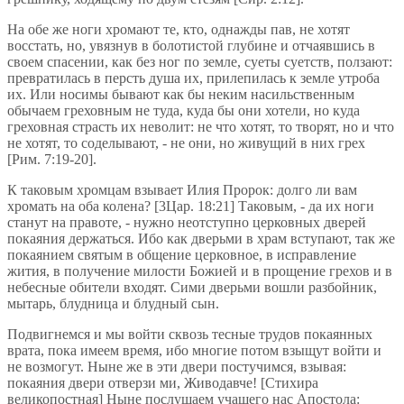
На обе же ноги хромают те, кто, однажды пав, не хотят
восстать, но, увязнув в болотистой глубине и отчаявшись в
своем спасении, как без ног по земле, суеты суетств, ползают:
превратилась в персть душа их, прилепилась к земле утроба
их. Или носимы бывают как бы неким насильственным
обычаем греховным не туда, куда бы они хотели, но куда
греховная страсть их неволит: не что хотят, то творят, но и что
не хотят, то соделывают, - не они, но живущий в них грех
[Рим. 7:19-20].
К таковым хромцам взывает Илия Пророк: долго ли вам
хромать на оба колена? [3Цар. 18:21] Таковым, - да их ноги
станут на правоте, - нужно неотступно церковных дверей
покаяния держаться. Ибо как дверьми в храм вступают, так же
покаянием святым в общение церковное, в исправление
жития, в получение милости Божией и в прощение грехов и в
небесные обители входят. Сими дверьми вошли разбойник,
мытарь, блудница и блудный сын.
Подвигнемся и мы войти сквозь тесные трудов покаянных
врата, пока имеем время, ибо многие потом взыщут войти и
не возмогут. Ныне же в эти двери постучимся, взывая:
покаяния двери отверзи ми, Живодавче! [Стихира
великопостная] Ныне послушаем учащего нас Апостола: