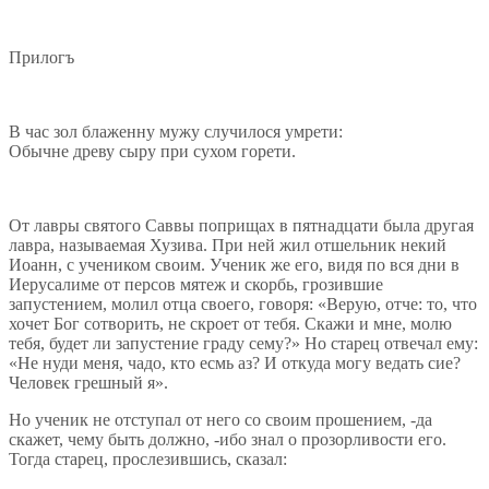
Прилогъ
В час зол блаженну мужу случилося умрети:
Обычне древу сыру при сухом горети.
От лавры святого Саввы поприщах в пятнадцати была другая
лавра, называемая Хузива. При ней жил отшельник некий
Иоанн, с учеником своим. Ученик же его, видя по вся дни в
Иерусалиме от персов мятеж и скорбь, грозившие
запустением, молил отца своего, говоря: «Верую, отче: то, что
хочет Бог сотворить, не скроет от тебя. Скажи и мне, молю
тебя, будет ли запустение граду сему?» Но старец отвечал ему:
«Не нуди меня, чадо, кто есмь аз? И откуда могу ведать сие?
Человек грешный я».
Но ученик не отступал от него со своим прошением, -да
скажет, чему быть должно, -ибо знал о прозорливости его.
Тогда старец, прослезившись, сказал: