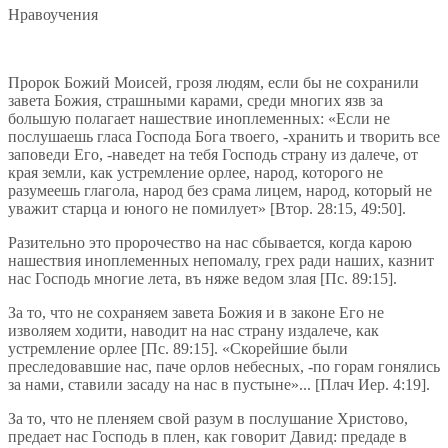
Нравоучения
Пророк Божий Моисей, грозя людям, если бы не сохранили
завета Божия, страшными карами, среди многих язв за
большую полагает нашествие иноплеменных: «Если не
послушаешь гласа Господа Бога твоего, -хранить и творить все
заповеди Его, -наведет на тебя Господь страну из далече, от
края земли, как устремление орлее, народ, которого не
разумеешь глагола, народ без срама лицем, народ, который не
уважит старца и юного не помилует» [Втор. 28:15, 49:50].
Разительно это пророчество на нас сбывается, когда карою
нашествия иноплеменных непомалу, грех ради наших, казнит
нас Господь многие лета, въ няже ведом злая [Пс. 89:15].
За то, что не сохраняем завета Божия и в законе Его не
изволяем ходити, наводит на нас страну издалече, как
устремление орлее [Пс. 89:15]. «Скорейшие были
преследовавшие нас, паче орлов небесных, -по горам гонялись
за нами, ставили засаду на нас в пустыне»... [Плач Иер. 4:19].
За то, что не пленяем свой разум в послушание Христово,
предает нас Господь в плен, как говорит Давид: предаде в