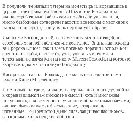
В полуночи же напали татары на монастырь и, ворвавшись в
церковь, где стояла чудотворная Пресвятой Богородицы
икона, серебряными табличками по обычаю украшенная,
много безбожные сотворили пакости: все иконы с мест своих
на землю повергли, всю утварь церковную забрали...
Иконы же Богородичной, на наместном месте стоящей, и
серебряных на ней табличек -не коснулись. Знать, как некогда
за Пророка Елисея, так и здесь поганых поразил Господь Бог
слепотою: чтобы, слепые будучи душевными очами, и
телесными не взглянули на икону Матери Божией, на которую
взирая, видим мы истинную Богородицу.
Воспретила им сила Божия: да не коснутся недостойными
руками Киота Мысленного.
И не только не тронули икону неверные, но и в пещеру войти
к скрывавшимся там инокам не смогли, хоть и многажды
покушались, с возжженною лучиною и обнаженными мечами,
однако, будто кем-то отбрасываемые, возвращались
изгнанные. То Пречистой Девы сила, защищающая иноков,
сарацинам вход в пещеру возбранила.