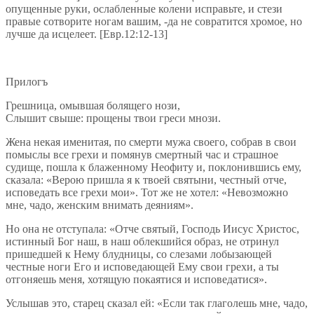
опущенные руки, ослабленные колени исправьте, и стези
правые сотворите ногам вашим, -да не совратится хромое, но
лучше да исцелеет. [Евр.12:12-13]
Прилогъ
Грешница, омывшая болящего нози,
Слышит свыше: прощены твои греси мнози.
Жена некая именитая, по смерти мужа своего, собрав в свои
помыслы все грехи и помянув смертный час и страшное
судище, пошла к блаженному Неофиту и, поклонившись ему,
сказала: «Верою пришла я к твоей святыни, честный отче,
исповедать все грехи мои». Тот же не хотел: «Невозможно
мне, чадо, женским внимать деяниям».
Но она не отступала: «Отче святый, Господь Иисус Христос,
истинный Бог наш, в наш облекшийся образ, не отринул
пришедшей к Нему блудницы, со слезами лобызающей
честные ноги Его и исповедающей Ему свои грехи, а ты
отгоняешь меня, хотящую покаятися и исповедатися».
Услышав это, старец сказал ей: «Если так глаголешь мне, чадо,