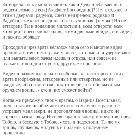
Затворена Ты к выпытыванию: как и Дева пребываеши, и
родити возмогла еси [Акафист Богородице]? Нет входящего
этими дверьми: радуйся, Света неизречено родившая!
Радуйся, еже како не единаго же научившая! [там же] Но не
затворена Ты к подаянию милостыни, всем отверста; всяк
хотящий Твоего милосердия, этими дверьми войдет, и выйдет,
и пажить обрящет.
Проходил я чрез врата вельмож мира сего и многие видел
препоны. Стоят там стражи у ворот, которые или удерживают,
или выпытывают, зачем идешь и откуда, или совсем не
пускают, или одних пустят, других же прогонят.
Видел и различные печати гербовые: на некоторых из них
врата изображены, затворенные или отверстые, но не
входные, ибо стоят возле них то звери, то с обнаженным
оружием воины, - кто в них сможет войти?
Когда же прихожу к твоим вратам, о Царица Всесильная,
ничего такого не обретаю: не оттолкнут меня стражи, не
устрашат меня звери, не прогонят меня воины, никто не
спросит, зачем гряду. Но невозбранно вхожу, и предстою пред
Тобою, и беседую с Тобою, - хоть и недостоин. Ты же мя
зришь, слушаешь, милуешь и подаешь к полезному
прошению.