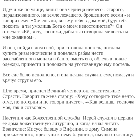
Идучи же по улице, видит она чернеца некоего - старого,
парализованного, на земле лежащего, брошенного всеми - и
говорит ему: «Хочешь ли, возьму тебя в дом мой, буду тебя
покоить, а ты умолишь Бога о моем недостоинстве?» Он
отвечал: «Ей, хочу, госпожа, дабы ты сотворила милость на
мне окаянном».
И она, пойдя в дом свой, приготовила постель, послала
купить ризы иноческие и повелела рабам нести
расслабленного монаха в баню, омыть его, облечь в новые
одежды, принести и положить на уготованную ему постель.
Все сие было исполнено, и она начала служить ему, помазуя и
врачуя струпы его.
Шло время, приспел Великий четверток, спасительные
Страсти. Говорит та жена старцу: «Хочу сотворить тебе нечто,
отче, но потерпи и не говори ничего». -«Как велишь, госпожа
моя, так и сотворю».
Наступил час Божественной службы. Иерей служил в церкви
ее дома Божественную литургию, и когда начал читать
Евангелие: Иисусе бывшу в Вифании, в дому Симона
прикаженного, приступи к нему блудница, имущи сткляницу