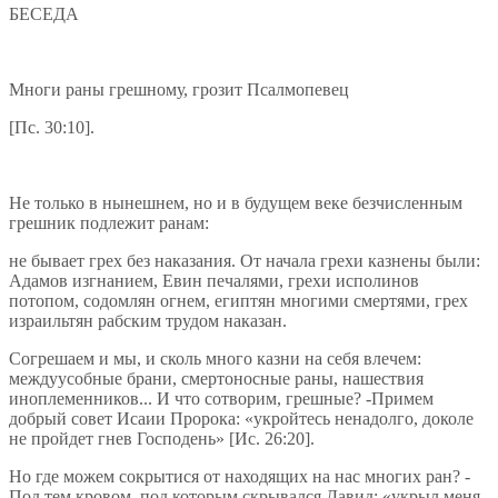
БЕСЕДА
Многи раны грешному, грозит Псалмопевец
[Пс. 30:10].
Не только в нынешнем, но и в будущем веке безчисленным
грешник подлежит ранам:
не бывает грех без наказания. От начала грехи казнены были:
Адамов изгнанием, Евин печалями, грехи исполинов
потопом, содомлян огнем, египтян многими смертями, грех
израильтян рабским трудом наказан.
Согрешаем и мы, и сколь много казни на себя влечем:
междуусобные брани, смертоносные раны, нашествия
иноплеменников... И что сотворим, грешные? -Примем
добрый совет Исаии Пророка: «укройтесь ненадолго, доколе
не пройдет гнев Господень» [Ис. 26:20].
Но где можем сокрытися от находящих на нас многих ран? -
Под тем кровом, под которым скрывался Давид: «укрыл меня