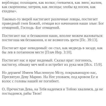
верблюды; похищаем, как волки; гневаемся, как змеи; жалим,
как скорпионы; хитрим, как лисицы; злобы яд носим, как
ехидны».
Таковых-то зверей настигают различные ловцы, постигает
праведный гнев Божий, отмщая все начинания наши злые: Бог
отмщений, Господь -Бог отмщений.
Постигают нас и беззакония наши, вполне можем жаловаться:
постигоша мя беззакония, и не возмогохъ зрети [Пс. 39:13].
Постигает враг невидимый: он стал, как медведь в засаде, как
бы лев в потаенном месте [Плач Иер. 3:10].
Постигает нас и враг видимый. Сказал враг: погонюсь,
настигну, обнажу меч мой и истребит их рука моя [Исх. 15:9].
Но дерзаем! Имеем Мысленную Мглу, покрывающую нас,
Пресвятую Деву Марию. На Нее уповаем, под кровом Ее и
волос с головы нашей не погибнет.
О, Пречистая Дева, на Тебя надеемся и Тобою хвалимся, да не
постыдимся, рабы Твои!