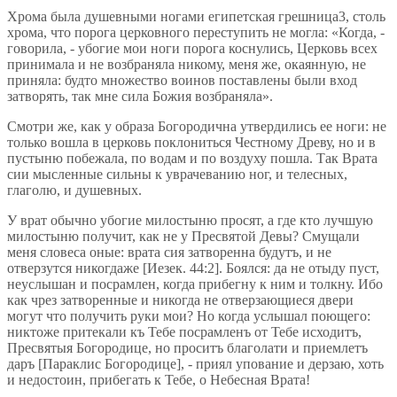
Хрома была душевными ногами египетская грешница3, столь
хрома, что порога церковного переступить не могла: «Когда, -
говорила, - убогие мои ноги порога коснулись, Церковь всех
принимала и не возбраняла никому, меня же, окаянную, не
приняла: будто множество воинов поставлены были вход
затворять, так мне сила Божия возбраняла».
Смотри же, как у образа Богородична утвердились ее ноги: не
только вошла в церковь поклониться Честному Древу, но и в
пустыню побежала, по водам и по воздуху пошла. Так Врата
сии мысленные сильны к уврачеванию ног, и телесных,
глаголю, и душевных.
У врат обычно убогие милостыню просят, а где кто лучшую
милостыню получит, как не у Пресвятой Девы? Смущали
меня словеса оные: врата сия затворенна будутъ, и не
отверзутся никогдаже [Иезек. 44:2]. Боялся: да не отыду пуст,
неуслышан и посрамлен, когда прибегну к ним и толкну. Ибо
как чрез затворенные и никогда не отверзающиеся двери
могут что получить руки мои? Но когда услышал поющего:
никтоже притекали къ Тебе посрамленъ от Тебе исходитъ,
Пресвятыя Богородице, но проситъ благолати и приемлетъ
даръ [Параклис Богородице], - приял упование и дерзаю, хоть
и недостоин, прибегать к Тебе, о Небесная Врата!