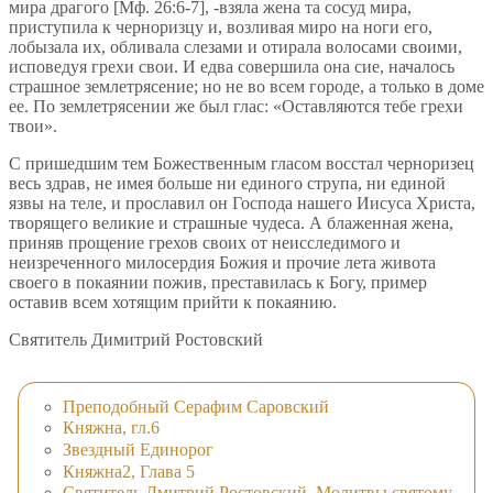
мира драгого [Мф. 26:6-7], -взяла жена та сосуд мира,
приступила к черноризцу и, возливая миро на ноги его,
лобызала их, обливала слезами и отирала волосами своими,
исповедуя грехи свои. И едва совершила она сие, началось
страшное землетрясение; но не во всем городе, а только в доме
ее. По землетрясении же был глас: «Оставляются тебе грехи
твои».
С пришедшим тем Божественным гласом восстал черноризец
весь здрав, не имея больше ни единого струпа, ни единой
язвы на теле, и прославил он Господа нашего Иисуса Христа,
творящего великие и страшные чудеса. А блаженная жена,
приняв прощение грехов своих от неисследимого и
неизреченного милосердия Божия и прочие лета живота
своего в покаянии пожив, преставилась к Богу, пример
оставив всем хотящим прийти к покаянию.
Святитель Димитрий Ростовский
Преподобный Серафим Саровский
Княжна, гл.6
Звездный Единорог
Княжна2, Глава 5
Святитель Дмитрий Ростовский, Молитвы святому