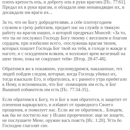
пленъ крепость ихъ, и доброту ихъ в руки враговъ [Пс. 77:61].
Предал их в руки врагам, и обладали ими ненавидящие их, и
досаждали им враги их...
За то, что не Богу добродетелями, а себе плотоугодием
служим и греху работаем, предает нас на службу и тяжкую
работу на врагов наших, о которой предрекал Моисей: «За то,
что ты не послужил Господу Богу твоему с веселием и благим
сердцем, при изобилии всего, -послужишь врагам твоим,
которых пошлет Господь Бог твой на тебя, в голоде и жажде и
наготе, и с оскудением всяким, и возложит ярем железный на
шею твою, пока не сокрушит тебя» [Втор. 28:47-48].
Обратимся же к покаянию, уцеломудримся, наказанные, тех
людей пойдем следом, которые, когда Господь убивал их,
тогда взыскали Его, и обратились, и с раннего утра прибегали
к Нему, и вспоминали, что Бог -помощник им есть, и Бог
Вышний избавитель им есть [Пс. 77:34-35]..
Если обратимся к Богу, то и Бог к нам обратится, и защитит от
пленения варварского, и избавит от праведного Своего
прощения, и помилует нас. Если же не обратимся... Блюдем,
как бы не постигло нас у Исаии прореченное: аще не хощете,
не послушаете Мене, оружие васъ поястъ [Ис. 1:20]. Уста бо
Господни глаголят сие.