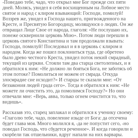
-Поведаю тебе, чадо, что открыл мне Бог прежде сих пяти
дней. Молясь, увидел я себя восхищенным на Лобное место
святое и народ с клиром взывающий: Господи, помилуй!
Воззрев же, увидел я Господа нашего, пригвожденного на
Кресте, и Пресвятую Богородицу, молящуюся о людях. Он же
отвращал Лице Свое от народа, глаголя: «Не послушаю их,
понеже осквернили церковь Мою». Потом люди перешли в
церковь святого Константина и там продолжали взывать:
Господи, помилуй! Последовал и я в церковь с клиром и
народом. Когда же пошел поклониться туда, где обретено
было древо честного Креста, увидел поток некий смрадный,
текущий из церкви. Стояли там два старца светолепных, и я
обратился к ним: «Не должно ли бояться Бога, не заботясь об
этом потоке? Помолиться не можем от смрада. Откуда
злосмрадие сие исходит?» И старцы те сказали мне: «От
беззакония людей града сего». Тогда я обратился к ним: «Не
можете ли очистить это, да помолимся Господу?» Но они
отвечали мне: «Верь, авва, только огнем очистится то, что
видишь».
Рассказав это, старец заплакал и обратился к ученику своему:
«Глаголю тебе, чадо, повеление изыде от Бога: да отсечена
будет глава моя. Много молился я, -да не попустит сего, -но
поведал Господь, что сбудется реченное». И когда говорили и
скорбели так отшельники, вдруг напали на них варвары.