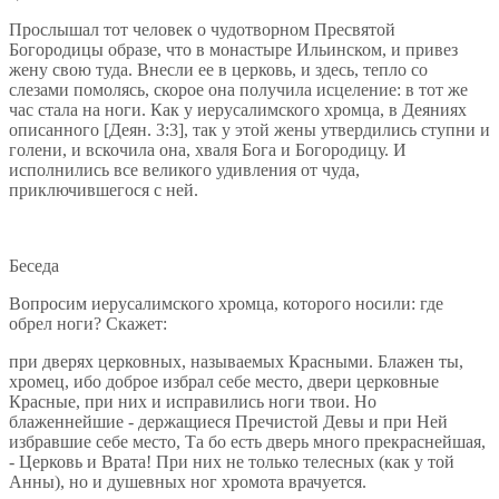
Прослышал тот человек о чудотворном Пресвятой
Богородицы образе, что в монастыре Ильинском, и привез
жену свою туда. Внесли ее в церковь, и здесь, тепло со
слезами помолясь, скорое она получила исцеление: в тот же
час стала на ноги. Как у иерусалимского хромца, в Деяниях
описанного [Деян. 3:3], так у этой жены утвердились ступни и
голени, и вскочила она, хваля Бога и Богородицу. И
исполнились все великого удивления от чуда,
приключившегося с ней.
Беседа
Вопросим иерусалимского хромца, которого носили: где
обрел ноги? Скажет:
при дверях церковных, называемых Красными. Блажен ты,
хромец, ибо доброе избрал себе место, двери церковные
Красные, при них и исправились ноги твои. Но
блаженнейшие - держащиеся Пречистой Девы и при Ней
избравшие себе место, Та бо есть дверь много прекраснейшая,
- Церковь и Врата! При них не только телесных (как у той
Анны), но и душевных ног хромота врачуется.