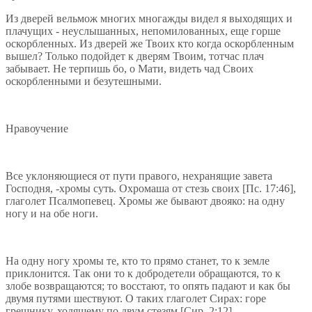
Из дверей вельмож многих многажды видел я выходящих и
плачущих - неуслышанных, непомилованных, еще горше
оскорбленных. Из дверей же Твоих кто когда оскорбленным
вышел? Только подойдет к дверям Твоим, тотчас плач
забывает. Не терпишь бо, о Мати, видеть чад Своих
оскорбленными и безутешными.
Нравоучение
Все уклоняющиеся от пути правого, нехранящие завета
Господня, -хромы суть. Охромаша от стезь своих [Пс. 17:46],
глаголет Псалмопевец. Хромы же бывают двояко: на одну
ногу и на обе ноги.
На одну ногу хромы те, кто то прямо станет, то к земле
приклонится. Так они то к добродетели обращаются, то к
злобе возвращаются; то восстают, то опять падают и как бы
двумя путями шествуют. О таких глаголет Сирах: горе
грешнику, ходящему по двум стезям [Сир. 2:12].