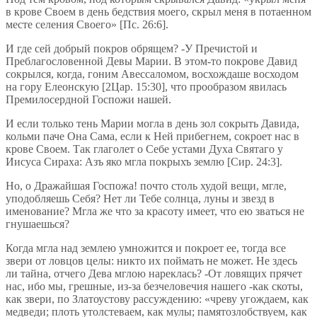
в крове Своем в день бедствия моего, скрыл меня в потаенном
месте селения Своего» [Пс. 26:6].
И где сей добрый покров обрящем? -У Пречистой и
Преблагословенной Девы Марии. В этом-то покрове Давид
сокрылся, когда, гоним Авессаломом, восхождаше восходом
на гору Елеонскую [2Цар. 15:30], что прообразом явилась
Премилосердной Госпожи нашей.
И если только тень Марии могла в день зол сокрыть Давида,
кольми паче Она Сама, если к Ней прибегнем, сокроет нас в
крове Своем. Так глаголет о Себе устами Духа Святаго у
Иисуса Сираха: Азъ яко мгла покрыхъ землю [Сир. 24:3].
Но, о Дражайшая Госпожа! почто столь худой вещи, мгле,
уподобляешь Себя? Нет ли Тебе солнца, луны и звезд в
именование? Мгла же что за красоту имеет, что ею зваться не
гнушаешься?
Когда мгла над землею умножится и покроет ее, тогда все
звери от ловцов целы: никто их поймать не может. Не здесь
ли тайна, отчего Дева мглою нареклась? -От ловящих прячет
нас, ибо мы, грешные, из-за безчеловечия нашего -как скоты,
как звери, по Златоустову рассуждению: «чреву угождаем, как
медведи; плоть утолстеваем, как мулы; памятозлобствуем, как