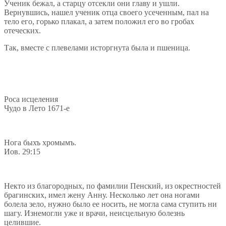
Ученик бежал, а старцу отсекли они главу и ушли.
Вернувшись, нашел ученик отца своего усеченным, пал на
тело его, горько плакал, а затем положил его во гробах
отеческих.
Так, вместе с плевелами исторгнута была и пшеница.
Роса исцеления
Чудо в Лето 1671-е
Нога быхъ хромымъ.
Иов. 29:15
Некто из благородных, по фамилии Пенский, из окрестностей
брагинских, имел жену Анну. Несколько лет она ногами
болела зело, нужно было ее носить, не могла сама ступить ни
шагу. Изнемогли уже и врачи, неисцельную болезнь
целившие.