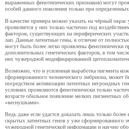
выраженных фенотипических признаков) могут проя
особей данного поколения только при определенных
В качестве примера можно указать на чёрный окрас 
проявляется у них только частично под воздействи
факторов, существующих на периферических участка
лап. Данные латентные гены, в отличие от полность
могут быть более легко проявлены фенотипически п
дополнительных генетических факторов, в том числе
них чужеродной модифицированной цитоплазматич
Возможно, что и усиленная выработка пигмента кож
сформированного человеческого эмбриона, может бы
посредством активизации латентных негроидных ге
условиях проявляются фенотипически только части
возрасте обильное появление мелких пигментных об
«веснушками».
Ведь даже если удастся доказать лишь только более
скрытых латентных генов у уже сформированного э
чужеродной генетической информации и научно обо