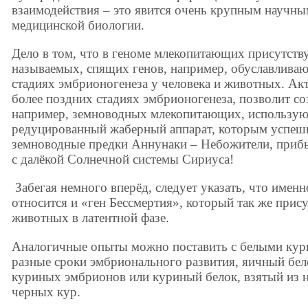
взаимодействия – это явится очень крупным научны
медицинской биологии.
Дело в том, что в геноме млекопитающих присутству
называемых, спящих генов, например, обуславлива
стадиях эмбрионогенеза у человека и животных. Акт
более поздних стадиях эмбрионогенеза, позволит с
например, земноводных млекопитающих, использую
редуцированный жаберный аппарат, которым успешн
земноводные предки Аннунаки – Небожители, приб
с далёкой Солнечной системы Сириуса!
Забегая немного вперёд, следует указать, что имен
относится и «ген Бессмертия», который так же прису
животных в латентной фазе.
Аналогичные опыты можно поставить с белыми кур
разные сроки эмбрионального развития, яичный бе
куриных эмбрионов или куриный белок, взятый из 
черных кур.