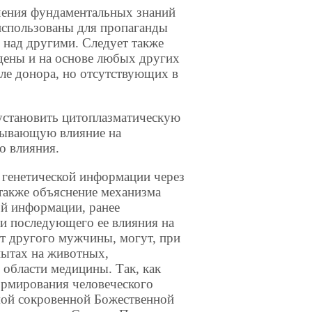
чения фундаментальных знаний
использованы для пропаганды
с над другими. Следует также
дены и на основе любых других
ле донора, но отсутствующих в
установить цитоплазматическую
зывающую влияние на
о влияния.
 генетической информации через
 также объяснение механизма
ой информации, ранее
и последующего ее влияния на
от другого мужчины, могут, при
пытах на животных,
 области медицины. Так, как
ормирования человеческого
мой сокровенной Божественной