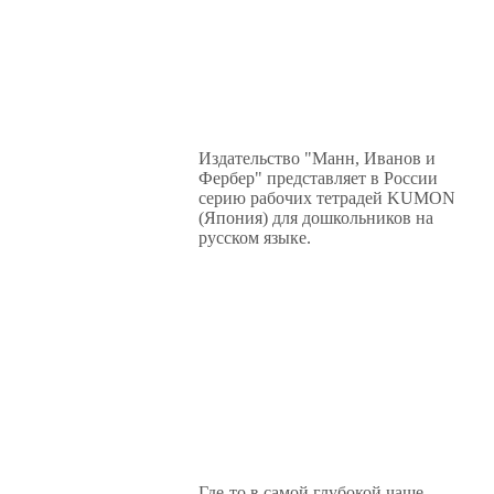
Издательство "Манн, Иванов и
Фербер" представляет в России
серию рабочих тетрадей KUMON
(Япония) для дошкольников на
русском языке.
Где-то в самой глубокой чаще