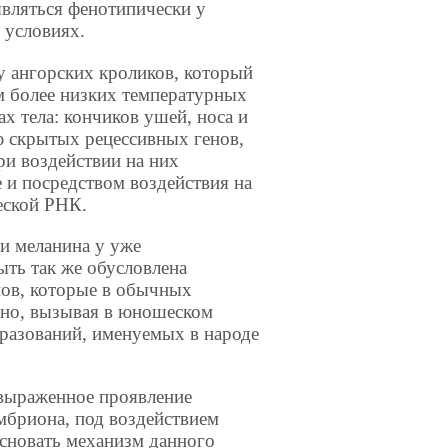
вляться фенотипически у
 условиях.
у ангорских кроликов, который
ем более низких температурных
х тела: кончиков ушей, носа и
ю скрытых рецессивных генов,
ри воздействии на них
 и посредством воздействия на
еской РНК.
и меланина у уже
ть так же обусловлена
нов, которые в обычных
чно, вызывая в юношеском
разований, именуемых в народе
 выраженное проявление
мбриона, под воздействием
сновать механизм данного