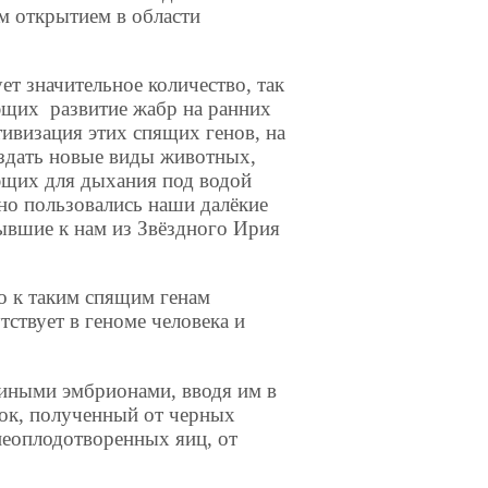
м открытием в области
ет значительное количество, так
ющих развитие жабр на ранних
ивизация этих спящих генов, на
оздать новые виды животных,
щих для дыхания под водой
о пользовались наши далёкие
ывшие к нам из Звёздного Ирия
но к таким спящим генам
тствует в геноме человека и
иными эмбрионами, вводя им в
лок, полученный от черных
неоплодотворенных яиц, от