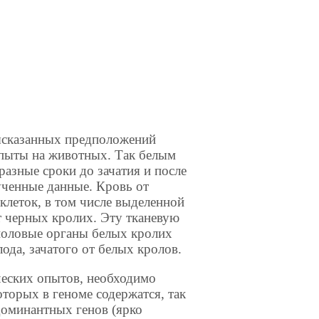
ысказанных предположений
пыты на животных. Так белым
азные сроки до зачатия и после
лученные данные. Кровь от
клеток, в том числе выделенной
т черных кролих. Эту тканевую
половые органы белых кролих
ода, зачатого от белых кролов.
еских опытов, необходимо
торых в геноме содержатся, так
доминантных генов (ярко