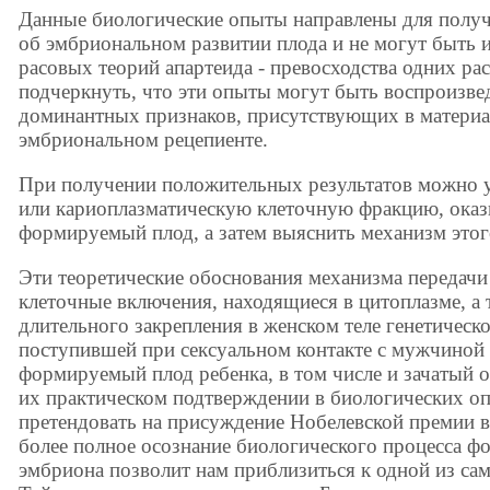
Данные биологические опыты направлены для полу
об эмбриональном развитии плода и не могут быть 
расовых теорий апартеида - превосходства одних ра
подчеркнуть, что эти опыты могут быть воспроизве
доминантных признаков, присутствующих в материа
эмбриональном рецепиенте.
При получении положительных результатов можно 
или кариоплазматическую клеточную фракцию, ока
формируемый плод, а затем выяснить механизм этог
Эти теоретические обоснования механизма передачи
клеточные включения, находящиеся в цитоплазме, а
длительного закрепления в женском теле генетическ
поступившей при сексуальном контакте с мужчиной 
формируемый плод ребенка, в том числе и зачатый 
их практическом подтверждении в биологических о
претендовать на присуждение Нобелевской премии в
более полное осознание биологического процесса ф
эмбриона позволит нам приблизиться к одной из са