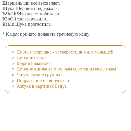
Ш
ершень щи всё выхваляет.
Щ
ука Шершня поддержала:
Ъ
!
Ы
!
Ь
!
Э
хо лесом побежало.
Ю
лОй эхо закружило...
Я
зЫк Щука проглотила.
* К щам принято подавать гречневую кашу
Дивная зверушка - четверостишия для малышей
Детские стихи
Мария Блажнова
Детские книжки по старым советским мультикам
Читательские группы
Подражание и творчество
Азбука в картинах Бенуа