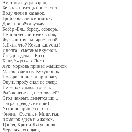
Аист щи с утра варил,
Белку в помощь пригласил.
Воду лили в казанок,
Гриб бросали в кипяток.
Дров привёз друзьям
Бобёр -Ель, берёзу, осокорь.
Ёж принёс листочек мяты,
Жук - петрушки ароматной.
Зайчик что? Кочан капусты!
Иволга - сметаны вкусной.
Йогурт сделала Коза,
Кашу* - рыжая Лиса.
Лук, морковь принёс Мышонок,
Масло взбил им Кукушонок.
Носорог прислал приправу.
Окунь пробу снял на славу.
Петушок сзывал гостей.
Рыбок, птичек, всех зверей!
Стол накрыт, дымятся щи...
Тигра, правда, не ищи!
Утконос пришёл и Утка,
Филин, Суслик и Мишутка.
Х
омячок здесь и Ужонок,
Ц
апля, Крот и Лягушонок...
Ч
ерепаха угощает,