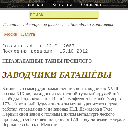
Главная
Контакты
О проекте
Главная
Авторские разделы
Заводчики Баташёвы
Мосин
Калуга
admin
22.01.2007
15.10.2012
НЕРАЗГАДАННЫЕ ТАЙНЫ ПРОШЛОГО
ЗАВОДЧИКИ БАТАШЁВЫ
Баташёвы-семья рудопромышленников и заводчиков XVIII –
начала XIX вв, выходцы из кузнечной тульской оружейной
слободы. Родоначальник Иван Тимофеевич Баташёв (умер в
1734 г.), который будучи знатоком металлургического дела,
работал управляющим на заводах Н.Д. Демидова в Туле.
Первый свой завод с полным циклом металлургического
производства Баташёв построил в 1728 году на земле генерала
Чернышёва близ. г. Медыни.