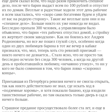
еще днем сказал всем, что надо разом прикончить спешное
дело, после чего барин выдаст всем по 100 рублей и отпустит
их по домам. Веселые и радостные ходили этот день рабочие
и всем хвастались, что «скоро сами богатеями будем и уйдем
от вас на родную сторону». Такие же веселые шли они и на
«спешное дело». Больше никто их уже никогда не видал.
Бесследно пропали 300 человек, а управляющим было
объявлено, что барин «тех рабочих отпустил домой, а стройку
их жертвует своим заводским». Как ни боялись все Андрея
Родионовича, но все же пошел глухой слух, особенно когда
один из двух любимцев барина в тот же вечер в кабаке
признался, что, мол, теперь хоть сто ревизий приезжай —
никто ничего не дознается... Стало ясно, что не просто так
бесследно исчезли без следа 300 человек, а когда на другой
день и проболтавшийся любимец «нечаянно утонул», то ни у
кого не было сомнения в том, что барин ловко «схоронил
концы».
Приехавшая из Петербурга ревизия ничего не смогла открыть,
так как никто действительно не знал, где искать ход в
«подземные хоромы», и хотя показали башню, куда входили
таинственные рабочие, но там оказались только дверь в сад и
ничего больше.
Страшное предание просуществовало более ста лет, и еще в