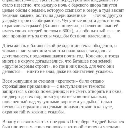
стало известно, что каждую ночь с барского двора тянутся
целые обозы с землей, которую ссыпают к озеру, а туда ввозят
тесаный камень, болты да двери железные — «точно другую
усадьбу строить собираются». Чугунные ворота день и ночь
охранялись стражей (Баташев получил разрешение властей
иметь своих «егерей числом в 800»), и любопытный глаз не
мог проникнуть за стены усадьбы без воли властелина.
Днем жизнь в баташевской резиденции текла обыденно, и
только с наступлением темноты начиналась загадочная
деятельность, продолжавшаяся почти год. Конечно, и тогда
многие в округе догадывались, что Баташев под землей
«другие хоромы строит», но где в них вход, для чего они
делаются — никто не знал, даже из обитателей усадьбы.
Всем живущим за стенами «крепости» было отдано
строжайшее приказание — с наступлением темноты
запираться в своих помещениях и не сметь отворять ни окна,
ни двери до тех пор, пока утром не зазвонит колокол,
повешенный над чугунными воротами усадьбы. Только
несколько стражников целыми ночами стояли в карауле,
охраняя тайну хозяина усадьбы.
В одну из своих частых поездок в Петербург Андрей Баташев
был принят в масонскую ложу, в которой состояли членами