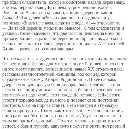
приехали следователи, которые осмотрели издали деревеньку,
а затем, переночевав у Баташева, утром решили ехать в
Роксаново. Вышли на крыльцо, и видят: деревни как не
бывало! «Где деревня?» — спрашивают следователи у
понятых. «Знать не знаем, ведать не ведаем! — отвечают те.
— Да такой деревни у нас и не бывало!» С тем следователи и
уехали. После оказалось, что две тысячи человек за ночь по
приказу Баташева разнесли деревню по бревнышку, а землю
распахали, так что и следа деревни не осталось. А её жителей
Баташев разослал по своим заводам.
Что же касается загадочного исчезновения многих пропавших
без вести людей, вошедших в конфликт с Баташевым, то свет
на это могут пролить записанные в начале ХХ столетия века
рассказы девяностолетней женщины, родной дед которой
служил «казачком» у Андрея Родионовича. По её словам,
дверь в угловую правую башню парка была железная, а пол
весь «по шарниру двигался, и вот как барин на кого «опаску
поимеет» и надо, чтобы его и следа не осталось сейчас того
угостит хорошенько, да пьяного и поведет свои постройки
смотреть. Сам на пороге станет, а его наперед в эту самую
башню пропустит. Только как тот на эти самые доски станет,
они сразу на обе стороны, под стену и уйдут, а под полом-то
этим колодезь бездонный... Полетит человек и крикнуть не
успеет, а барин пуговку какую-то нажмет и опять пол ровный