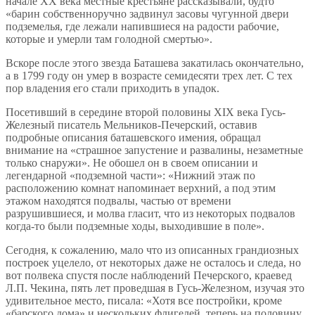
начале ХХ века местные крестьяне рассказывали, будто
«барин собственноручно задвинул засовы чугунной двери
подземелья, где лежали напившиеся на радости рабочие,
которые и умерли там голодной смертью».
Вскоре после этого звезда Баташева закатилась окончательно,
а в 1799 году он умер в возрасте семидесяти трех лет. С тех
пор владения его стали приходить в упадок.
Посетивший в середине второй половины XIX века Гусь-
Железный писатель Мельников-Печерский, оставив
подробные описания баташевского имения, обращал
внимание на «страшное запустение и развалины, незаметные
только снаружи». Не обошел он в своем описании и
легендарной «подземной части»: «Нижний этаж по
расположению комнат напоминает верхний, а под этим
этажом находятся подвалы, частью от времени
разрушившиеся, и молва гласит, что из некоторых подвалов
когда-то были подземные ходы, выходившие в поле».
Сегодня, к сожалению, мало что из описанных грандиозных
построек уцелело, от некоторых даже не осталось и следа, но
вот полвека спустя после наблюдений Печерского, краевед
Л.П. Чекина, пять лет проведшая в Гусь-Железном, изучая это
удивительное место, писала: «Хотя все постройки, кроме
«барского дома» и нескольких флигелей, теперь на половину