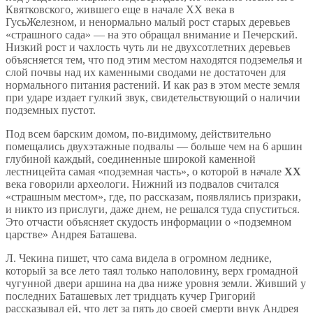
Квятковского, жившего еще в начале ХХ века в
ГусьЖелезном, и ненормально малый рост старых деревьев
«страшного сада» — на это обращал внимание и Печерский.
Низкий рост и чахлость чуть ли не двухсотлетних деревьев
объясняется тем, что под этим местом находятся подземелья и
слой почвы над их каменными сводами не достаточен для
нормального питания растений. И как раз в этом месте земля
при ударе издает гулкий звук, свидетельствующий о наличии
подземных пустот.
Под всем барским домом, по-видимому, действительно
помещались двухэтажные подвалы — больше чем на 6 аршин
глубиной каждый, соединенные широкой каменной
лестницейта самая «подземная часть», о которой в начале
ХХ
века говорили археологи. Нижний из подвалов считался
«страшным местом», где, по рассказам, появлялись призраки,
и никто из прислуги, даже днем, не решался туда спуститься.
Это отчасти объясняет скудость информации о «подземном
царстве» Андрея Баташева.
Л. Чекина пишет, что сама видела в огромном леднике,
который за все лето таял только наполовину, верх громадной
чугунной двери аршина на два ниже уровня земли. Живший у
последних Баташевых лет тридцать кучер Григорий
рассказывал ей, что лет за пять до своей смерти внук Андрея