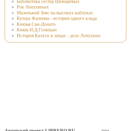
Библиотека сестер Шевыревых
Рок Лопухиных
Маленький Зевс на высоких каблуках
Купцы Фалеевы - история одного клада
Князья Сан-Донато
Князь Н.Д.Голицын
История Калуги в лицах - дело Лопухина
Авторский проект LIBRERO.RU
при