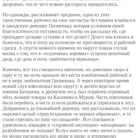
дворовых, после чего всякие расспросы прекратились.
Но однажды, рассказывает предание, один из этих
таинственных рабочих на свое несчастье без памяти влюбился
в заводскую девушку Грушеньку, которая условием своей
благосклонности поставила то, чтобы он рассказал ей, где
пропадает целыми сутками и что делает? Долго она клялась и
божилась, что и попу на исповеди не проговорится, и рабочий
сдался. А спустя немного времени по округе пошла глухая
молва о том, что в «подземных хоромах» устроен монетный
двор, где день и ночь «работаются червонцы».
Конечно, все это говорилось шепотом, но довольно скоро в
одну и ту же ночь пропали без вести влюбленный рабочий и
не в меру любопытная Грушенька. А через некоторое время
новый слух взволновал всю округу: в десяти верстах от
имения Баташева, в дремучем лесу, был ограблен огромный
обоз, везший товары из Касимова в Муром. Часть извозчиков
была перебита, а часть успела разбежаться и спрятаться в лесу.
Добравшись до ближайшей деревни, они рассказывали, что их
окружил целый отряд всадников «в черных образинах», и те
стали стрелять по ним «из пищалей». Все спасшиеся
удивлялись лошадям и «справной амуниции» нападавших: на
разбойников не похожи! Вслух никто не смел ничего сказать,
но молва расходилась все шире и шире, и втихомолку