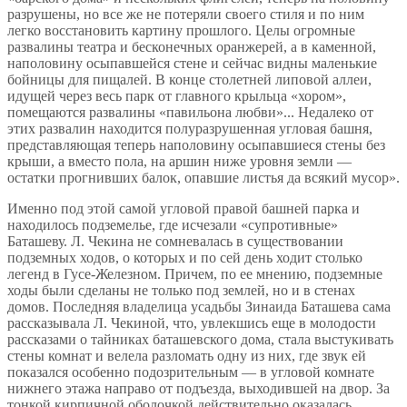
разрушены, но все же не потеряли своего стиля и по ним
легко восстановить картину прошлого. Целы огромные
развалины театра и бесконечных оранжерей, а в каменной,
наполовину осыпавшейся стене и сейчас видны маленькие
бойницы для пищалей. В конце столетней липовой аллеи,
идущей через весь парк от главного крыльца «хором»,
помещаются развалины «павильона любви»... Недалеко от
этих развалин находится полуразрушенная угловая башня,
представляющая теперь наполовину осыпавшиеся стены без
крыши, а вместо пола, на аршин ниже уровня земли —
остатки прогнивших балок, опавшие листья да всякий мусор».
Именно под этой самой угловой правой башней парка и
находилось подземелье, где исчезали «супротивные»
Баташеву. Л. Чекина не сомневалась в существовании
подземных ходов, о которых и по сей день ходит столько
легенд в Гусе-Железном. Причем, по ее мнению, подземные
ходы были сделаны не только под землей, но и в стенах
домов. Последняя владелица усадьбы Зинаида Баташева сама
рассказывала Л. Чекиной, что, увлекшись еще в молодости
рассказами о тайниках баташевского дома, стала выстукивать
стены комнат и велела разломать одну из них, где звук ей
показался особенно подозрительным — в угловой комнате
нижнего этажа направо от подъезда, выходившей на двор. За
тонкой кирпичной оболочкой действительно оказалась