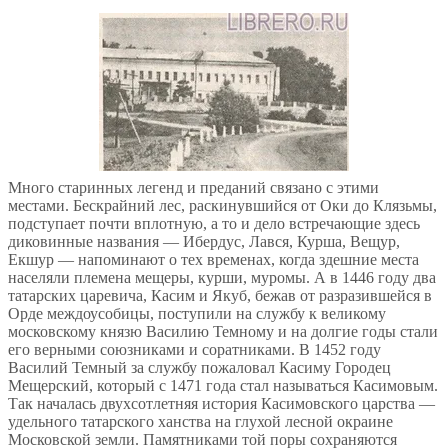
Много старинных легенд и преданий связано с этими
местами. Бескрайний лес, раскинувшийся от Оки до Клязьмы,
подступает почти вплотную, а то и дело встречающие здесь
диковинные названия — Ибердус, Лався, Курша, Вещур,
Екшур — напоминают о тех временах, когда здешние места
населяли племена мещеры, курши, муромы. А в 1446 году два
татарских царевича, Касим и Якуб, бежав от разразившейся в
Орде междоусобицы, поступили на службу к великому
московскому князю Василию Темному и на долгие годы стали
его верными союзниками и соратниками. В 1452 году
Василий Темный за службу пожаловал Касиму Городец
Мещерский, который с 1471 года стал называться Касимовым.
Так началась двухсотлетняя история Касимовского царства —
удельного татарского ханства на глухой лесной окраине
Московской земли. Памятниками той поры сохраняются