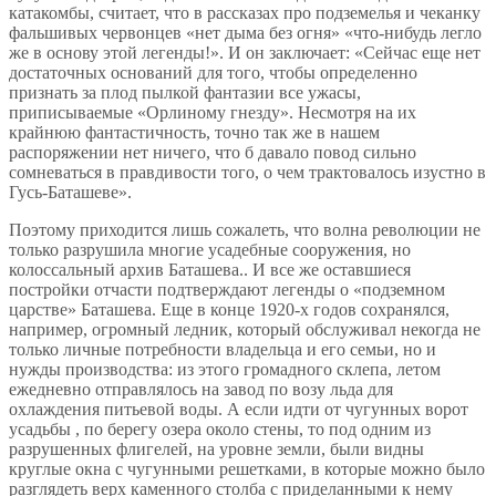
катакомбы, считает, что в рассказах про подземелья и чеканку
фальшивых червонцев «нет дыма без огня» «что-нибудь легло
же в основу этой легенды!». И он заключает: «Сейчас еще нет
достаточных оснований для того, чтобы определенно
признать за плод пылкой фантазии все ужасы,
приписываемые «Орлиному гнезду». Несмотря на их
крайнюю фантастичность, точно так же в нашем
распоряжении нет ничего, что б давало повод сильно
сомневаться в правдивости того, о чем трактовалось изустно в
Гусь-Баташеве».
Поэтому приходится лишь сожалеть, что волна революции не
только разрушила многие усадебные сооружения, но
колоссальный архив Баташева.. И все же оставшиеся
постройки отчасти подтверждают легенды о «подземном
царстве» Баташева. Еще в конце 1920-х годов сохранялся,
например, огромный ледник, который обслуживал некогда не
только личные потребности владельца и его семьи, но и
нужды производства: из этого громадного склепа, летом
ежедневно отправлялось на завод по возу льда для
охлаждения питьевой воды. А если идти от чугунных ворот
усадьбы , по берегу озера около стены, то под одним из
разрушенных флигелей, на уровне земли, были видны
круглые окна с чугунными решетками, в которые можно было
разглядеть верх каменного столба с приделанными к нему