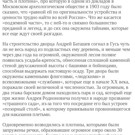
часть и плотина», про которую в одном из докладов в
Московском археологическом обществе в 1903 году было
сказано, что «равной ей по оригинальности устройства и
ценности трудно найти во всей России». Что же касается
«подземной части», то с ней-то и связано большинство
преданий и легенд, и до сих она окружена тайнами, которые
все еще ждут своей разгадки.
На строительство дворца Андрей Баташев согнал в Гусь чуть
ли не весь народ из подвластных ему деревень, и меньше чем
через два года на огромной, окруженной лесом поляне
появилась усадьба-крепость, обнесенная сплошной каменной
стеной двухсаженной высоты с башнями и бойницами,
способная выдержать настоящую осаду. Три двора были
окружены каменными флигелями, «людскими» и
всевозможными «службами», которые еще в начале ХХ века,
поражали своей величиной и численностью. За огромным, в
два этажа барским домом находились парк и сад, который еще
при жизни Андрея Родионовича получил в народе прозвание
«страшного сада», из-за того что посредине его был устроен
«позорный столб», к которому привязывали провинившегося
для наказания плетьми.
Одновременно возводились и плотины, которыми были
запружены речки, образовавшие огромное озеро около 30