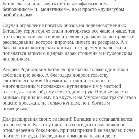
Баташева стали называть не только «фармазоном-
безбожником» и «монетчиком», но и просто «душегубом-
разбойником».
Случаи ограбления богатых обозов на подведомственных
Баташёву территориях стали повторяться все чаще и чаще, так
что губернские власти волей-неволей должны были провести
расследование, которое, впрочем, ничего не раскрыло. А в
баташевских конторских книгах того времени чаще стали
попадаться записи о щедрых дарах столичным и губернским
чиновникам.
Андрей Родионович Баташев признавал только один закон —
собственную волю. А благодаря покровительству
светлейшего князя Потемкина, с одной стороны, и
многочисленным поблажкам, купленным им у местной
власти, — с другой, ему все сходило с рук. Ночные налеты,
видимо, пришлись ему по вкусу, и на Муромском тракте стало
опасно проезжать не только купцам, но и богатым
помещикам.
Для расширения своих владений Баташев не останавливался
ни перед чем. Как-то у одного из соседних помещиков он
отнял деревню Роксаново, причем прежний ее владелец исчез
неизвестно куда. Наследники помещика начали дело: