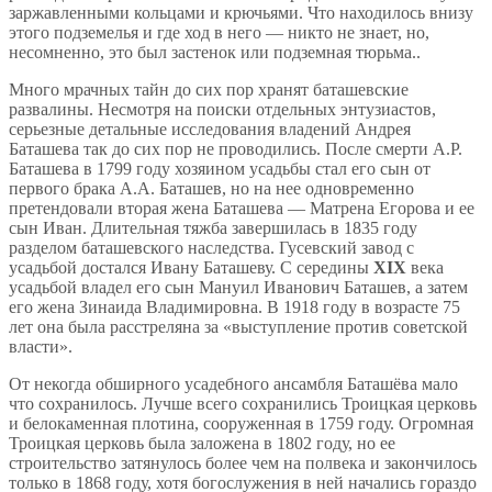
заржавленными кольцами и крючьями. Что находилось внизу
этого подземелья и где ход в него — никто не знает, но,
несомненно, это был застенок или подземная тюрьма..
Много мрачных тайн до сих пор хранят баташевские
развалины. Несмотря на поиски отдельных энтузиастов,
серьезные детальные исследования владений Андрея
Баташева так до сих пор не проводились. После смерти А.Р.
Баташева в 1799 году хозяином усадьбы стал его сын от
первого брака А.А. Баташев, но на нее одновременно
претендовали вторая жена Баташева — Матрена Егорова и ее
сын Иван. Длительная тяжба завершилась в 1835 году
разделом баташевского наследства. Гусевский завод с
усадьбой достался Ивану Баташеву. С середины
XIX
века
усадьбой владел его сын Мануил Иванович Баташев, а затем
его жена Зинаида Владимировна. В 1918 году в возрасте 75
лет она была расстреляна за «выступление против советской
власти».
От некогда обширного усадебного ансамбля Баташёва мало
что сохранилось. Лучше всего сохранились Троицкая церковь
и белокаменная плотина, сооруженная в 1759 году. Огромная
Троицкая церковь была заложена в 1802 году, но ее
строительство затянулось более чем на полвека и закончилось
только в 1868 году, хотя богослужения в ней начались гораздо