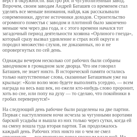
верст в окружности. Быстро рос и чугунолитейный завод.
Впрочем, своим заводам Андрей Баташев со временем стал
уделять все меньше внимания, найдя, как рассказывали
современники, другие источники доходов. Строительство
огромного поместья с заводом и плотиной было закончено
меньше чем через два года, и с этого времени начался тот
загадочный период деятельности хозяина «Орлиного гнезда»,
который сразу вызвал удивление и страх всей округи и
породил множество слухов, не доказанных, но и не
опровергнутых по сей день.
Однажды вечером несколько сот рабочих были собраны
заводчиком в громадном зале дворца. Что им говорил
Баташев, не знает никто. В исторической памяти остались
только напутственные слова, сказанные Баташевым уже на
крыльце: «Коли волю мою будете выполнять усердно, — всем
награда на весь ваш век, но ежели кто-нибудь слово проронит,
хоть во сне, или попу на духу — то сделаю, что покойники в
гробах перевернутся!»
На следующий день рабочие были разделены на две партии.
Первая с наступлением ночи исчезла за чугунными воротами
барской усадьбы и вышла из них только через сутки, когда ей
на смену вошла туда вторая партия. Так продолжалось
каждый день. Рабочих этих никто ни о чем не смел
спрашивать — все трепетали перед грозным владыкой. Но