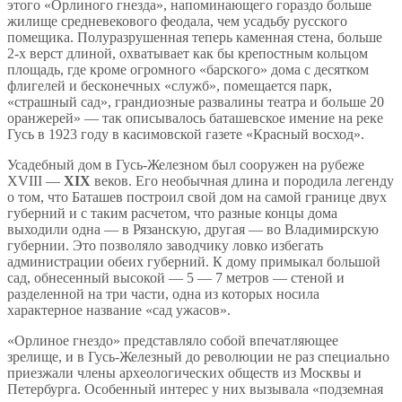
этого «Орлиного гнезда», напоминающего гораздо больше
жилище средневекового феодала, чем усадьбу русского
помещика. Полуразрушенная теперь каменная стена, больше
2-х верст длиной, охватывает как бы крепостным кольцом
площадь, где кроме огромного «барского» дома с десятком
флигелей и бесконечных «служб», помещается парк,
«страшный сад», грандиозные развалины театра и больше 20
оранжерей» — так описывалось баташевское имение на реке
Гусь в 1923 году в касимовской газете «Красный восход».
Усадебный дом в Гусь-Железном был сооружен на рубеже
XVIII —
XIX
веков. Его необычная длина и породила легенду
о том, что Баташев построил свой дом на самой границе двух
губерний и с таким расчетом, что разные концы дома
выходили одна — в Рязанскую, другая — во Владимирскую
губернии. Это позволяло заводчику ловко избегать
администрации обеих губерний. К дому примыкал большой
сад, обнесенный высокой — 5 — 7 метров — стеной и
разделенной на три части, одна из которых носила
характерное название «сад ужасов».
«Орлиное гнездо» представляло собой впечатляющее
зрелище, и в Гусь-Железный до революции не раз специально
приезжали члены археологических обществ из Москвы и
Петербурга. Особенный интерес у них вызывала «подземная