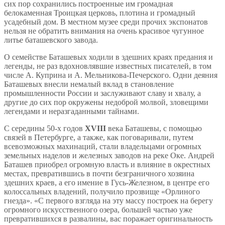
сих пор сохранились построенные им громадная
белокаменная Троицкая церковь, плотина и громадный
усадебный дом. В местном музее среди прочих экспонатов
нельзя не обратить внимания на очень красивое чугунное
литье баташевского завода.
О семействе Баташевых ходили в здешних краях предания и
легенды, не раз вдохновлявшие известных писателей, в том
числе А. Куприна и А. Мельникова-Печерского. Одни деяния
Баташевых внесли немалый вклад в становление
промышленности России и заслуживают славу и хвалу, а
другие до сих пор окружены недоброй молвой, зловещими
легендами и неразгаданными тайнами.
С середины 50-х годов
XVIII
века Баташевы, с помощью
связей в Петербурге, а также, как поговаривали, путем
всевозможных махинаций, стали владельцами огромных
земельных наделов и железных заводов на реке Оке. Андрей
Баташев приобрел огромную власть и влияние в окрестных
местах, превратившись в почти безграничного хозяина
здешних краев, а его имение в Гусь-Железном, в центре его
колоссальных владений, получило прозвище «Орлиного
гнезда». «С первого взгляда на эту массу построек на берегу
огромного искусственного озера, большей частью уже
превратившихся в развалины, вас поражает оригинальность