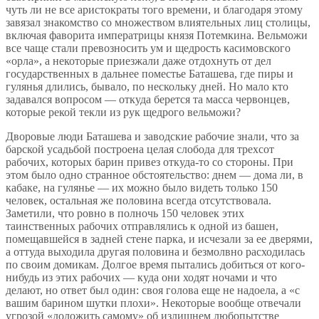
чуть ли не все аристократы того времени, и благодаря этому
завязал знакомство со множеством влиятельных лиц столицы,
включая фаворита императрицы князя Потемкина. Вельможи
все чаще стали превозносить ум и щедрость касимовского
«орла», а некоторые приезжали даже отдохнуть от дел
государственных в дальнее поместье Баташева, где пиры и
гулянья длились, бывало, по нескольку дней. Но мало кто
задавался вопросом — откуда берется та масса червонцев,
которые рекой текли из рук щедрого вельможи?
Дворовые люди Баташева и заводские рабочие знали, что за
барской усадьбой построена целая слобода для трехсот
рабочих, которых барин привез откуда-то со стороны. При
этом было одно странное обстоятельство: днем — дома ли, в
кабаке, на гулянье — их можно было видеть только 150
человек, остальная же половина всегда отсутствовала.
Заметили, что ровно в полночь 150 человек этих
таинственных рабочих отправлялись к одной из башен,
помещавшейся в задней стене парка, и исчезали за ее дверями,
а оттуда выходила другая половина и безмолвно расходилась
по своим домикам. Долгое время пытались добиться от кого-
нибудь из этих рабочих — куда они ходят ночами и что
делают, но ответ был один: своя голова еще не надоела, а «с
вашим барином шутки плохи». Некоторые вообще отвечали
угрозой «доложить самому» об излишнем любопытстве