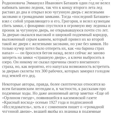
Родионовича Эммануил Иванович Баташев один год не велел
набивать заново ледник, так что к концу второго лета лед
растаял до дна и открыл всю чугунную дверь с железными
засовами и громадными замками. Тогда «последний Баташев»
взял с собой управляющего и его, Григория, и велел кузнецам
сбить замки, с фонарями спустился в огромную яму ледника и
проник за чугунную дверь, не открывавшуюся почти сто лет.
За дверью оказался высокий и широкий подземный коридор,
выложенный серым камнем, который привел их ко второй
такой же двери с железными засовами, но уже без замков. Но
только кучер хотел было отпереть их, как «на барина страх
напал» — он бросился бегом назад, велел сейчас же заново
запереть на замки «страшную дверь», а ключи выбросить в
озеро. Он никому не сказал причины своего внезапного
страха, но, как вероятно, его напугала возможность встретить
за дверью скелеты тех 300 рабочих, которых заморил голодом
под землей его дед.
Некоторые авторы, правда, более скептически относятся ко
всем баташевским легендам и, в частности, к рассказам про
подземные ходы. Но даже анонимный автор заметки «Еще об
«Орлином гнезде», появившейся в касимовской газете
«Красный восход» осенью 1927 года и подписанной
«Исследователь», хоть и с сомнением пишет о «громадной
чугунной двери», ведшей якобы из ледника в подземные