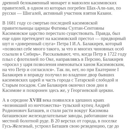
древний белокаменный минарет и мавзолеи касимовских
правителей, в одном из которых погребен Шах-Али-хан, по
русски — Шигалей, активный участник взятия Казани.
В 1681 году со смертью последней касимовской
правительницы царицы Фатимы Султан-Сеитовны
Касимовское царство перестало существовать. Правда, был
еще один претендент на касимовский престол — придворный
шут и «доверенный слуга» Петра I И.А. Балакирев, который
«позволял себе много такого, за что и многих чиновных особ
ссылали в Сибирь». Рассказывают, что, когда Петр в 1722 году
плыл с флотилией по Оке, направляясь в Персию, Балакирев
«просил у царя позволения именоваться ханом Касимовским,
на что Петр и согласился». Так ли, нет, но при Екатерине I
Балакирев и вправду получил во владение двор бывших
касимовских царей и часть города с Татарской слободой и
Старым посадом. Сам Балакирев окончил свои дни в
Касимове и похоронен здесь же, у Георгиевской церкви.
А в середине
XVIII
века появился в здешних краях
«возникший из ничтожества» тульский купец Андрей
Родионович Баташев, и стали расти вокруг Касимова
баташевские железоделательные заводы, работавшие на
местной болотной руде. В 20 верстах от города, в поселке
Гусь-Железный, устроил Баташев свою резиденцию, где до