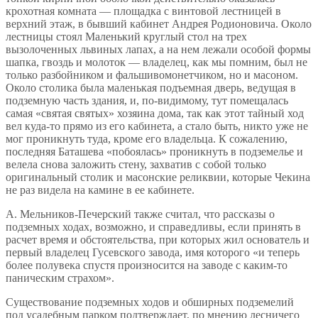
крохотная комната — площадка с винтовой лестницей в
верхний этаж, в бывший кабинет Андрея Родионовича. Около
лестницы стоял Маленький круглый стол на трех
вызолоченных львиных лапах, а на нем лежали особой формы
шапка, гвоздь и молоток — владелец, как мы помним, был не
только разбойником и фальшивомонетчиком, но и масоном.
Около столика была маленькая подъемная дверь, ведущая в
подземную часть здания, и, по-видимому, тут помещалась
самая «святая святых» хозяина дома, так как этот тайный ход
вел куда-то прямо из его кабинета, а стало быть, никто уже не
мог проникнуть туда, кроме его владельца. К сожалению,
последняя Баташева «побоялась» проникнуть в подземелье и
велела снова заложить стену, захватив с собой только
оригинальный столик и масонские реликвии, которые Чекина
не раз видела на камине в ее кабинете.
А. Мельников-Печерский также считал, что рассказы о
подземных ходах, возможно, и справедливы, если принять в
расчет время и обстоятельства, при которых жил основатель и
первый владелец Гусевского завода, имя которого «и теперь
более полувека спустя произносится на заводе с каким-то
паническим страхом».
Существование подземных ходов и обширных подземелий
под усадебным парком подтверждает, по мнению лесничего