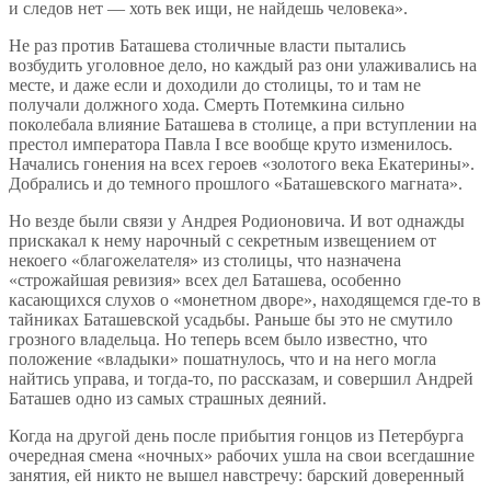
и следов нет — хоть век ищи, не найдешь человека».
Не раз против Баташева столичные власти пытались
возбудить уголовное дело, но каждый раз они улаживались на
месте, и даже если и доходили до столицы, то и там не
получали должного хода. Смерть Потемкина сильно
поколебала влияние Баташева в столице, а при вступлении на
престол императора Павла I все вообще круто изменилось.
Начались гонения на всех героев «золотого века Екатерины».
Добрались и до темного прошлого «Баташевского магната».
Но везде были связи у Андрея Родионовича. И вот однажды
прискакал к нему нарочный с секретным извещением от
некоего «благожелателя» из столицы, что назначена
«строжайшая ревизия» всех дел Баташева, особенно
касающихся слухов о «монетном дворе», находящемся где-то в
тайниках Баташевской усадьбы. Раньше бы это не смутило
грозного владельца. Но теперь всем было известно, что
положение «владыки» пошатнулось, что и на него могла
найтись управа, и тогда-то, по рассказам, и совершил Андрей
Баташев одно из самых страшных деяний.
Когда на другой день после прибытия гонцов из Петербурга
очередная смена «ночных» рабочих ушла на свои всегдашние
занятия, ей никто не вышел навстречу: барский доверенный