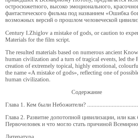
остросюжетного, высоко эмоционального, красочно
фантастического фильма под названием «Ошибка бо
возможных версий о прошлом человеческой цивили
Century I.Zhiglov a mistake of gods, or caution to ex
Materials for the film script.
The resulted materials based on numerous ancient Knowled
human civilization and a turn of tragical events, led the F
creation of extremely topical, highly emotional, colourf
the name «A mistake of gods», reflecting one of possible
human civilization.
Содержание
Глава 1. Кем были Небожители? ........................................
Глава 2. Развитие допотопной цивилизации, или как
Первочеловек и что могло стать причиной Всемирно
Литература………………………………………………………………