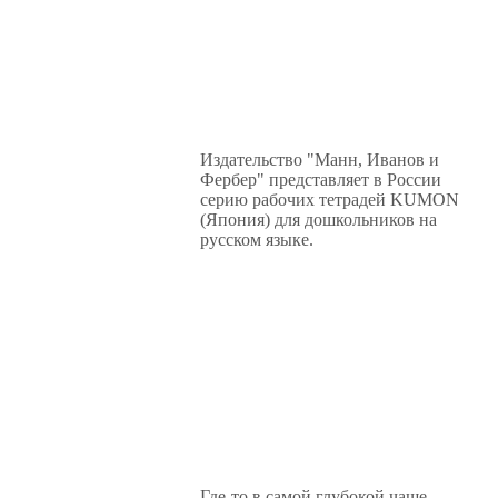
Издательство "Манн, Иванов и
Фербер" представляет в России
серию рабочих тетрадей KUMON
(Япония) для дошкольников на
русском языке.
Где-то в самой глубокой чаще