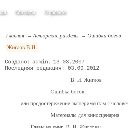
ная
Контакты
О проекте
Главная
Авторские разделы
Ошибка богов
Жиглов В.И.
admin
13.03.2007
03.09.2012
В. И. Жиглов
Ошибка богов,
или предостережение экспериментам с человеч
Материалы для киносценария
Главы из книг В. И. Жиглова: