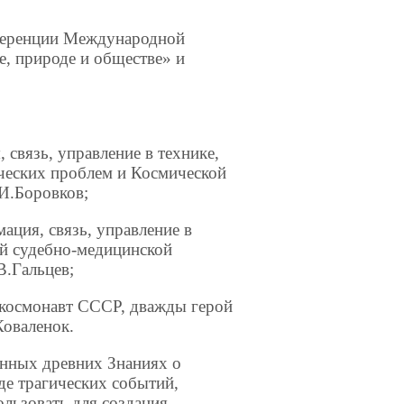
ференции Международной
е, природе и обществе» и
вязь, управление в технике,
ческих проблем и Космической
.И.Боровков;
ция, связь, управление в
ой судебно-медицинской
В.Гальцев;
-космонавт СССР, дважды герой
Коваленок.
нных древних Знаниях о
де трагических событий,
льзовать для создания