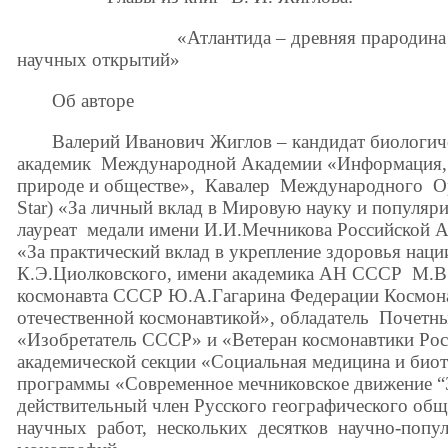
«Атлантида – древняя прародина славя
научных открытий»
Об авторе
Валерий Иванович Жиглов – кандидат биологичес
академик Международной Академии «Информация, св
природе и обществе», Кавалер Международного Ор
Star) «За личный вклад в Мировую науку и популяр
лауреат медали имени И.И.Мечникова Российской 
«За практический вклад в укрепление здоровья наци
К.Э.Циолковского, имени академика АН СССР М.В.
космонавта СССР Ю.А.Гагарина Федерации Космонав
отечественной космонавтикой», обладатель Почетн
«Изобретатель СССР» и «Ветеран космонавтики Рос
академической секции «Социальная медицина и биот
программы «Современное мечниковское движение “
действительный член Русского географического об
научных работ, нескольких десятков научно-попу