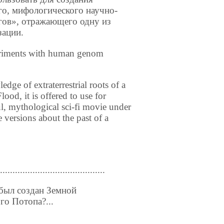
го, мифологического научно-
гов», отражающего одну из
зации.
periments with human genom
ge of extraterrestrial roots of a
lood, it is offered to use for
ul, mythological sci-fi movie under
 versions about the past of a
...................................
 был создан Земной
го Потопа?...
.................