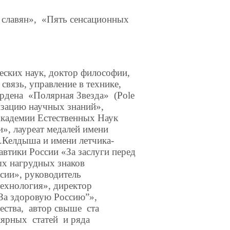
н», «Пять сенсационных
ких наук, доктор философии,
язь, управление в технике,
дена «Полярная Звезда» (Pole
изацию научных знаний»,
Академии Естественных Наук
и», лауреат медалей имени
Келдыша и имени летчика-
тики России «За заслуги перед
ых нагрудных знаков
сии», руководитель
ехнология», директор
За здоровую Россию”»,
щества, автор свыше ста
лярных статей и ряда