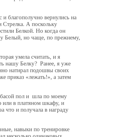
ос и благополучно вернулись на
и Стрелка. А поскольку
стили Белкой. Но когда он
ку Белый, но чаще, по прежнему,
орая умела считать, и я
ть нашу Белку? Ранее, я уже
ленно натирал подошвы своих
е приказ «лежать!», а затем
лбасой пол и шла по моему
 или в платяном шкафу, и
за что и получала в награду
азные, навыки по тренировке
зал несколько одинаковых