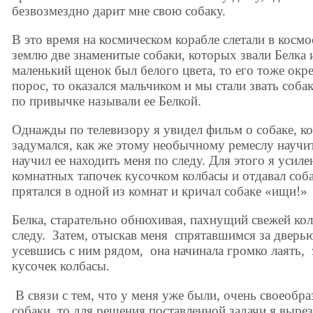
безвозмездно дарит мне свою собаку.
В это время на космическом корабле слетали в косм
землю две знаменитые собаки, которых звали Белка 
маленький щенок был белого цвета, то его тоже окре
порос, то оказался мальчиком и мы стали звать соба
по привычке называли ее Белкой.
Однажды по телевизору я увидел фильм о собаке, кот
задумался, как же этому необычному ремеслу научи
научил ее находить меня по следу. Для этого я уси
комнатных тапочек кусочком колбасы и отдавал собак
прятался в одной из комнат и кричал собаке «ищи!»
Белка, старательно обнюхивая, пахнущий свежей ко
следу. Затем, отыскав меня спрятавшимся за дверью
усевшись с ним рядом, она начинала громко лаять, 
кусочек колбасы.
В связи с тем, что у меня уже были, очень своеобр
собаки, то для решения поставленной задачи я выре