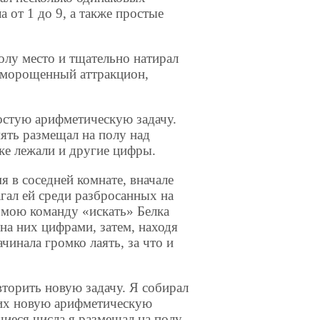
а от 1 до 9, а также простые
олу место и тщательно натирал
доморощенный аттракцион,
остую арифметическую задачу.
ять размещал на полу над
ке лежали и другие цифры.
я в соседней комнате, вначале
агал ей среди разбросанных на
 мою команду «искать» Белка
на них цифрами, затем, находя
чинала громко лаять, за что и
вторить новую задачу. Я собирал
них новую арифметическую
иеся числа я размещал на полу,