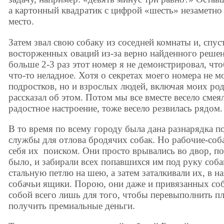
а картонный квадратик с цифрой «шесть» незаметно
место.
Затем звал свою собаку из соседней комнаты и, спус
восторженных оваций из-за верно найденного решен
больше 2-3 раз этот номер я не демонстрировал, чт
что-то неладное. Хотя о секретах моего номера не м
подростков, но и взрослых людей, включая моих роди
рассказал об этом. Потом мы все вместе весело смеял
радостное настроение, тоже весело резвилась рядом.
В то время по всему городу была дана разнарядка 
службы для отлова бродячих собак. Но рабочие-соб
себя их поиском. Они просто врывались во двор, по
было, и забирали всех попавшихся им под руку соба
стальную петлю на шею, а затем заталкивали их, в 
собачьи ящики. Порою, они даже и привязанных соба
собой всего лишь для того, чтобы перевыполнить пл
получить премиальные деньги.