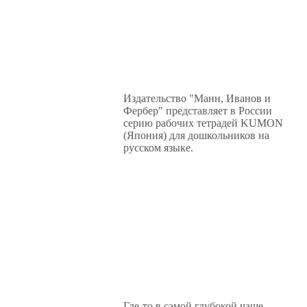
Издательство "Манн, Иванов и
Фербер" представляет в России
серию рабочих тетрадей KUMON
(Япония) для дошкольников на
русском языке.
Где-то в самой глубокой чаще