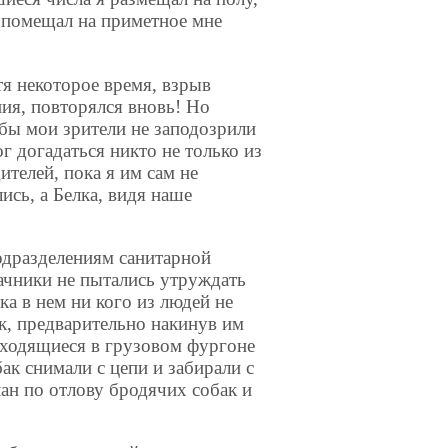
 помещал на приметное мне
тя некоторое время, взрыв
ия, повторялся вновь! Но
обы мои зрители не заподозрили
ог догадаться никто не только из
телей, пока я им сам не
ись, а Белка, видя наше
подразделениям санитарной
ачники не пытались утруждать
ка в нем ни кого из людей не
к, предварительно накинув им
находящиеся в грузовом фургоне
к снимали с цепи и забирали с
ан по отлову бродячих собак и