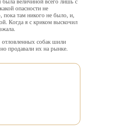
я была величиной всего лишь с
какой опасности не
 пока там никого не было, и,
ой. Когда я с криком выскочил
зжала.
р отловленных собак шили
но продавали их на рынке.