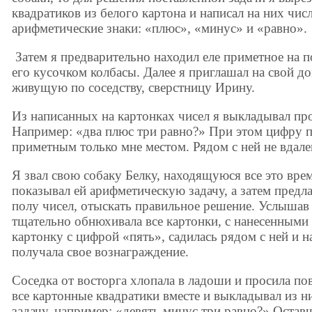
квадратиков из белого картона и написал на них числ
арифметические знаки: «плюс», «минус» и «равно».
Затем я предварительно находил еле приметное на п
его кусочком колбасы. Далее я приглашал на свой 
живущую по соседству, сверстницу Ирину.
Из написанных на картонках чисел я выкладывал пр
Например: «два плюс три равно?» При этом цифру п
приметным только мне местом. Рядом с ней не вдале
Я звал свою собаку Белку, находящуюся все это врем
показывал ей арифметическую задачу, а затем предл
полу чисел, отыскать правильное решение. Услышав
тщательно обнюхивала все картонки, с нанесенными 
картонку с цифрой «пять», садилась рядом с ней и на
получала свое вознаграждение.
Соседка от восторга хлопала в ладоши и просила по
все картонные квадратики вместе и выкладывал из 
задачу, например: «девять минус три равно?» Оставш